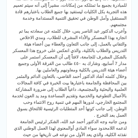
للمبادرة بجميع ما تمتلكه من إمكانات، مشيراً إلى أنه سيتم تعميم
هذه التجربة بكل الكليات ليستفيد بها جميع الطلاب باعتبارهم قادة
المستقبل وأمل الوطن في تحقيق التنمية المستدامة وخدمة
مجتمعهم.
وأعرب الدكتور عبد الناصر يس، خلال كلمته عن سعادته بما تم
انجازه بهذا المعسكر والأداء المشرف للطلاب، ومدي الاخلاص
والتفاني بالعمل، إلى جانب التعاون والعطاء بين أعضاء هيئة
التدريس والطلاب بالكلية، والذي انعكس على خروج هذا المعسكر
بالشكل المشرف للجامعة، لافتاً إلى أن المعسكر استمر على
مدار 7 أسابيع، وشارك به ٤٥٠ طالب من الفرقة الأولى وجميع
أعضاء هيئة التدريس بالكلية ومعاونيهم والعاملين بها.
وخلال كلمته أشاد الدكتور أحمد القاضي، بالتعاون الدائم والمثمر
بين المحافظة والجامعة باعتبارها بيت الخبرة في كافة المجالات
العلمية والبحثية والمجتمعية، داعياً الطلاب إلى ضرورة المشاركة
بالأعمال التطوعية والخدمية وتقديم المساعدة ومد يد العون لخدمة
المجتمع الخارجي، لدورها المهم في تنمية روح الانتماء وحب
الوطن، إلى جانب كونها أحد المتطلبات الرئيسية للالتحاق بسوق
العمل بعد التخرج .
ومن جانبه وجه الدكتور أحمد عبد الله، الشكر لرئيس الجامعة
لدعمه اللامحدود سواء المادي أوالمعنوي لهذا العمل الوطني الذي
نفذته الكلية، والذي يعد الأول من نوعه فى تاريخها من حيث