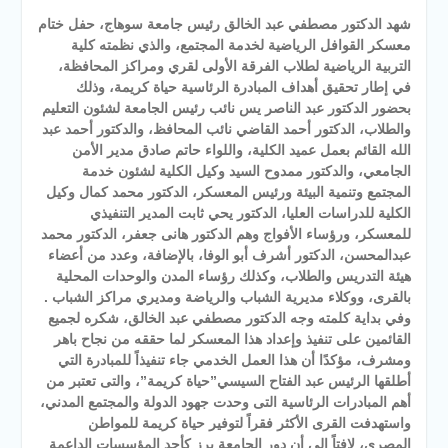
شهد الدكتور مصطفي عبد الخالق رئيس جامعة سوهاج، حفل ختام
معسكر القوافل الرياضية لخدمة المجتمع، والذي نظمته كلية
التربية الرياضية لطلاب الفرقة الأولى لقري ومراكز المحافظة،
في إطار تحقيق أهداف المبادرة الرئاسية حياة كريمة، وذلك
بحضور الدكتور عبد الناصر يس نائب رئيس الجامعة لشئون التعليم
والطلاب، الدكتور أحمد القاضي نائب المحافظ، والدكتور أحمد عبد
الله القائم بعمل عميد الكلية، واللواء حاتم صادق مدير الأمن
الجامعي، والدكتور ممدوح السيد وكيل الكلية لشئون خدمة
المجتمع وتنمية البيئة ورئيس المعسكر، الدكتور محمد كمال وكيل
الكلية للدراسات العليا، الدكتور يحي ثابت المدير التنفيذي
للمعسكر، ورؤساء الأفواج وهم الدكتور هانى جعفر، الدكتور محمد
عبدالمحسن، الدكتور أشرف أبو الوفا، بالإضافة، وعدد من أعضاء
هيئة التدريس والطلاب، وكذلك رؤساء المدن والوحدات المحلية
بالقرى، ووكلاء مديرية الشباب والرياضة ومديري مراكز الشباب .
وفي بداية كلمته وجه الدكتور مصطفي عبد الخالق، شكره لجميع
القائمين على تنفيذ وإعداد هذا المعسكر لما حققه من نجاح باهر
ومشرف، مؤكدًا أن هذا العمل الخدمي جاء تنفيذاً للمبادرة التي
أطلقها الرئيس عبد الفتاح السيسي”حياة كريمة”، والتى تعتبر من
أهم المبادرات الرئاسية التى وحدت جهود الدولة والمجتمع المدني،
واستهدفت القرى الأكثر فقراً لتوفير حياة كريمة للمواطن
المصرى، لافتاً إلى أن دور الجامعة برز كأحد المؤسسات الداعمة