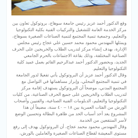
وقع الدكتور أحمد عزيز رئيس جامعة سوهاج، بروتوكول تعاون بين
مركز الخدمة العامة للتشغيل والتركيبات الفنية بكلية التكنولوجيا
والتعليم، وجمعية تنمية المجتمع لتنمية الصناعات الصغيرة بسوهاج،
ويمثلها المهندس محمود محمد حسين علي عجاج رئيس مجلس
الإدارة، بهدف إنشاء مركز لتدريب الطلاب والخريجين على الحرف
الصناعية المختلفة، وذلك بقاعة الاجتماعات بالحرم الجامعي
الجديد، وبحضور الدكتور أحمد عبدالرحيم القائم بعمل عميد كلية
التكنولوجيا والتعليم.
وقال الدكتور أحمد عزيز أن البروتوكول يأتي تفعيلا لدور الجامعة
في تنمية المجتمع المحلي، وإبراز مساهماتها في التواصل مع
المجتمع المدني، موضحاً أن البروتوكول يستهدف إقامة مركز
لتدريب الطلاب والخريجين على جميع الحرف الصناعية، من كليات
التكنولوجيا والتعليم، الدبلومات الفنية الصناعية، والفنيين وأصحاب
الورش من الفئات العمرية بين ١٨ – ٤٠ سنة، مضيفاً أن هذا
المشروع يعد أحد أسباب الحد من ظاهرة البطالة وتحسين الوضع
لأسر المنتفعين من الخدمة.
وقال المهندس محمود محمد عجاج، أن البروتوكول يهدف إلى رفع
مستوى المعيشة لقطاع الصناعات الصغيرة والعاملين بالورش،