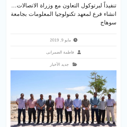
والخدمية بجامعة سوهاج
تنفيذاً لبرتوكول التعاون مع وزراة الاتصالات…
الجديدة
انشاء فرع لمعهد تكنولوجيا المعلومات بجامعة
جامعة سوهاج تفتح أبوابها
لطلاب الثانوية العامة فى أولى
سوهاج
أيام المرحلة الأولى للتنسيق
الإلكتروني للقبول بالجامعات
2026
مايو 9, 2019
فاطمة الضمرانى
جديد الأخبار