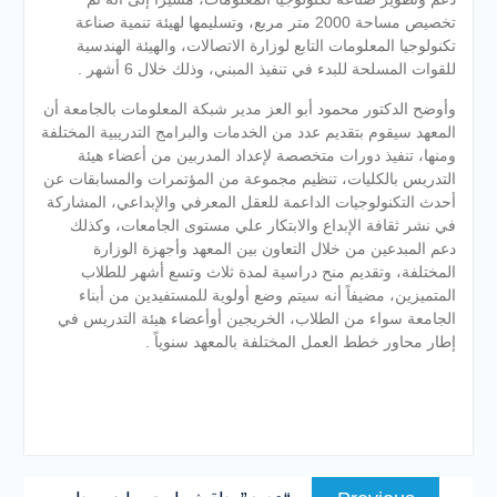
تخصيص مساحة 2000 متر مربع، وتسليمها لهيئة تنمية صناعة
تكنولوجيا المعلومات التابع لوزارة الاتصالات، والهيئة الهندسية
للقوات المسلحة للبدء في تنفيذ المبني، وذلك خلال 6 أشهر .
وأوضح الدكتور محمود أبو العز مدير شبكة المعلومات بالجامعة أن
المعهد سيقوم بتقديم عدد من الخدمات والبرامج التدريبية المختلفة
ومنها، تنفيذ دورات متخصصة لإعداد المدربين من أعضاء هيئة
التدريس بالكليات، تنظيم مجموعة من المؤتمرات والمسابقات عن
أحدث التكنولوجيات الداعمة للعقل المعرفي والإبداعي، المشاركة
في نشر ثقافة الإبداع والابتكار علي مستوى الجامعات، وكذلك
دعم المبدعين من خلال التعاون بين المعهد وأجهزة الوزارة
المختلفة، وتقديم منح دراسية لمدة ثلاث وتسع أشهر للطلاب
المتميزين، مضيفاً أنه سيتم وضع أولوية للمستفيدين من أبناء
الجامعة سواء من الطلاب، الخريجين أوأعضاء هيئة التدريس في
إطار محاور خطط العمل المختلفة بالمعهد سنوياً .
تصفّح
Previous