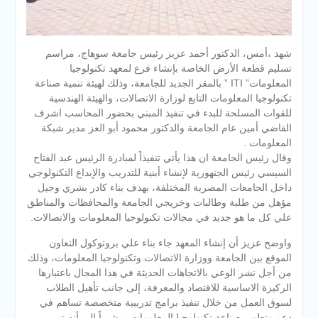
شهد ،أمس، الدكتور أحمد عزيز رئيس جامعة سوهاج، مراسم
تسليم قطعة الأرض الخاصة بإنشاء فرع لمعهد تكنولوجيا
المعلومات” ITI ” بالمقر الجديد للجامعة، وذلك لهيئة تنمية صناعة
تكنولوجيا المعلومات التابع لوزارة الاتصالات، والهيئة الهندسية
للقوات المسلحة للبدء في تنفيذ المبني بحضور المحاسب اشرف
القاضي أمين عام الجامعة والدكتور محمود أبو العز مدير شبكة
المعلومات .
وقال رئيس الجامعة ان هذا
يأتي تنفيذاً لمبادرة الرئيس عبد الفتاح
السيسي رئيس الجنهورية لإنشاء أبنية للتدريب والإبداع التكنولوجي
داخل الجامعات المصرية المختلفة، بهدف بناء كادر بشري وجيل
مؤهل من طلبة وطالبات وخريجي الجامعة والمحافظات والمناطق
علي كل ما هو جديد في مجالات تكنولوجيا المعلومات والاتصالات.
واوضح عزيز أن إنشاء المعهد جاء بناء علي بروتوكول التعاون
الموقع بين الجامعة ووزارة الاتصالات وتكنولوجيا المعلومات، وذلك
من أجل نشر الوعي بالاتجاهات الحديثة في هذا المجال باعتبارها
الركيزة الاساسية للاقتصاد والمعرفة، إلى جانب تأهيل الطلاب
لسوق العمل من خلال تنفيذ برامج تدريبية متخصصة تساهم في
دعم وتطوير صناعة تكنولوجيا المعلومات، مشيراً إلى أنه تم