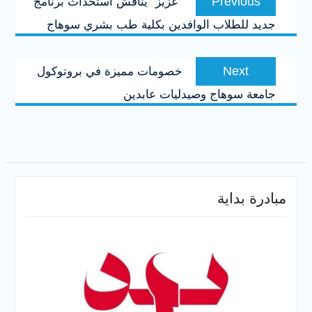
Previous
“عزيز” يناقش استحداث برنامج
المقالات
post:
جديد للطلاب الوافدين بكلية طب بشري سوهاج
Next
Next
خصومات مميزة في بروتوكول
post:
جامعة سوهاج وصيدليات عابدين
مبادرة بداية