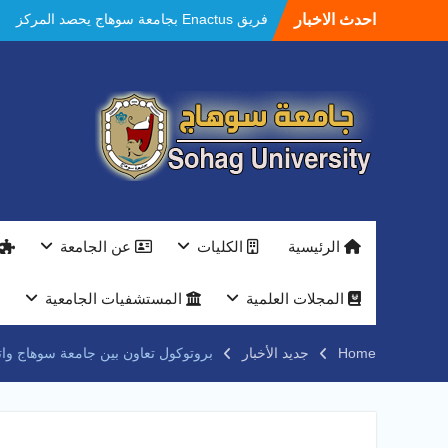
Ski
احدث الاخبار
فريق Enactus بجامعة سوهاج يحصد المركز
t
الاول في الابتكار وتمكين المراة والمركز الثاني
conten
في الاستدامة بالمسابقة القومية Enactus
Egypt 2026
مستشفيات سوهاج الجامعية تحقق إنجازًا طبيًا
جديدًا و تنجح في علاج 3 حالات أكالازيا بتقنية
POEM دون جراحة .
النعماني يلتقي بمدير امن سوهاج الجديد لتقديم
التهنئة عقب توليه مهام منصبه ويشيد بجهود
رجال الشرطه
بجهاز ذكي لتوفير المياه ..جامعة سوهاج تشارك
الرئيسية
الكليات
عن الجامعة
بمعرض الاكاديمية العسكريه علي هامش
المؤتمر العلمى الدولى السادس للاتصالات
النعماني والمدير التنفيذي لشركة وادي النيل
المجلات العلمية
المستشفيات الجامعية
يتابعان تنفيذ أحد أكبر المشروعات الإدارية
والخدمية بجامعة سوهاج الجديدة
Home
جديد الأخبار
بروتوكول تعاون بين جامعة سوهاج واتح
جامعة سوهاج تفتح أبوابها لطلاب الثانوية العامة
فى أولى أيام المرحلة الأولى للتنسيق
الإلكتروني للقبول بالجامعات 2026