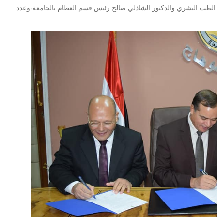
 الطب البشري والدكتور الشاذلي صالح رئيس قسم العظام بالجامعة،وعدد