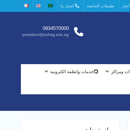
خبار
تطبيقات الجامعة
اتصل بنا
0934570000
president@sohag.edu.eg
ت ومراكز
خدمات وانظمة الكترونية
مبادرة بداية