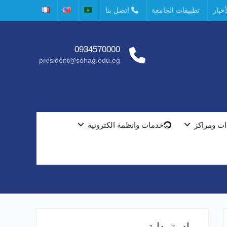
خبار
تطبيقات الجامعة
اتصل بنا
0934570000
president@sohag.edu.eg
ت ومراكز
خدمات وانظمة الكترونية
مبادرة بداية