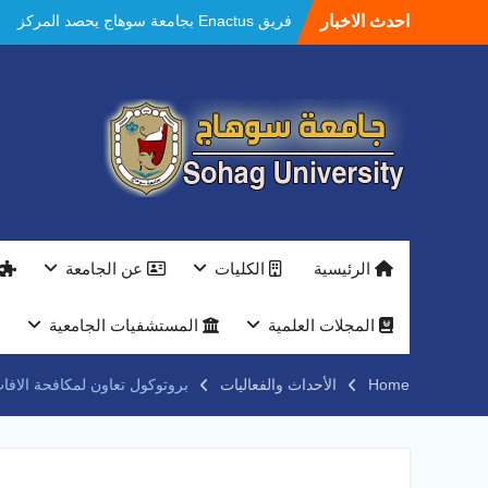
Ski
احدث الاخبار
فريق Enactus بجامعة سوهاج يحصد المركز
t
الاول في الابتكار وتمكين المراة والمركز الثاني
conten
في الاستدامة بالمسابقة القومية Enactus
Egypt 2026
مستشفيات سوهاج الجامعية تحقق إنجازًا طبيًا
جديدًا و تنجح في علاج 3 حالات أكالازيا بتقنية
POEM دون جراحة .
النعماني يلتقي بمدير امن سوهاج الجديد لتقديم
التهنئة عقب توليه مهام منصبه ويشيد بجهود
رجال الشرطه
بجهاز ذكي لتوفير المياه ..جامعة سوهاج تشارك
الرئيسية
الكليات
عن الجامعة
بمعرض الاكاديمية العسكريه علي هامش
المؤتمر العلمى الدولى السادس للاتصالات
النعماني والمدير التنفيذي لشركة وادي النيل
المجلات العلمية
المستشفيات الجامعية
يتابعان تنفيذ أحد أكبر المشروعات الإدارية
والخدمية بجامعة سوهاج الجديدة
Home
الأحداث والفعاليات
بروتوكول تعاون لمكافحة الاف
جامعة سوهاج تفتح أبوابها لطلاب الثانوية العامة
فى أولى أيام المرحلة الأولى للتنسيق
الإلكتروني للقبول بالجامعات 2026