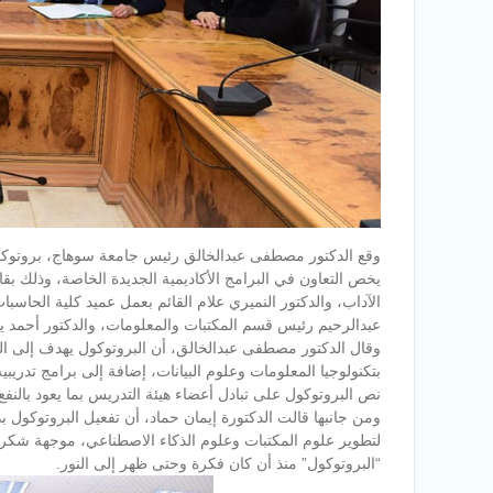
وقع الدكتور مصطفى عبدالخالق رئيس جامعة سوهاج، بروتوكول
يخص التعاون في البرامج الأكاديمية الجديدة الخاصة، وذلك ب
الآداب، والدكتور النميري علام القائم بعمل عميد كلية الحاسب
عبدالرحيم رئيس قسم المكتبات والمعلومات، والدكتور أحمد 
وقال الدكتور مصطفى عبدالخالق، أن البروتوكول يهدف إلى التعا
بتكنولوجيا المعلومات وعلوم البيانات، إضافة إلى برامج تدر
نص البروتوكول على تبادل أعضاء هيئة التدريس بما يعود بالنفع
ومن جانبها قالت الدكتورة إيمان حماد، أن تفعيل البروتوكول بد
لتطوير علوم المكتبات وعلوم الذكاء الاصطناعي، موجهة شكر 
“البروتوكول” منذ أن كان فكرة وحتى ظهر إلى النور.