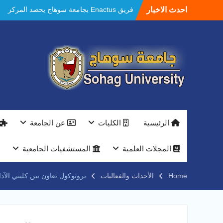
Ski
احدث الاخبار
فريق Enactus بجامعة سوهاج يحصد المركز
t
الاول في الابتكار وتمكين المراة والمركز الثاني
conten
في الاستدامة بالمسابقة القومية Enactus
Egypt 2026
مستشفيات سوهاج الجامعية تحقق إنجازًا طبيًا
جديدًا و تنجح في علاج 3 حالات أكالازيا بتقنية
POEM دون جراحة .
النعماني يلتقي بمدير امن سوهاج الجديد لتقديم
التهنئة عقب توليه مهام منصبه ويشيد بجهود
رجال الشرطه
بجهاز ذكي لتوفير المياه ..جامعة سوهاج تشارك
الرئيسية
الكليات
عن الجامعة
بمعرض الاكاديمية العسكريه علي هامش
المؤتمر العلمى الدولى السادس للاتصالات
النعماني والمدير التنفيذي لشركة وادي النيل
المجلات العلمية
المستشفيات الجامعية
يتابعان تنفيذ أحد أكبر المشروعات الإدارية
والخدمية بجامعة سوهاج الجديدة
Home
الأحداث والفعاليات
بروتوكول تعاون بين كليتي الآ
جامعة سوهاج تفتح أبوابها لطلاب الثانوية العامة
فى أولى أيام المرحلة الأولى للتنسيق
الإلكتروني للقبول بالجامعات 2026