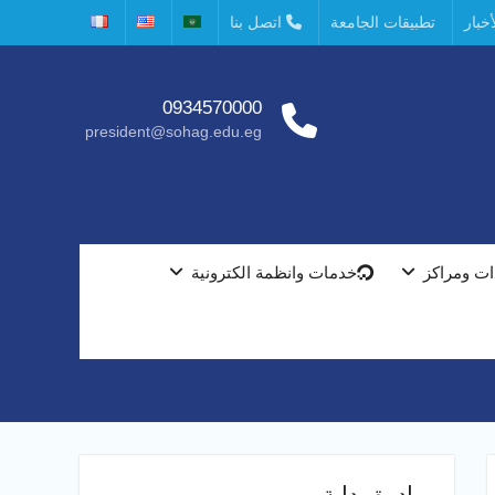
خبار
تطبيقات الجامعة
اتصل بنا
0934570000
president@sohag.edu.eg
ت ومراكز
خدمات وانظمة الكترونية
مبادرة بداية