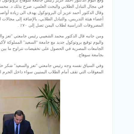
وقع اليوم الدكتور احمد عزيز رئيس جامعة سوهاج بروتوكول ت
في مجال التبادل الطلابي والبحث العلمي، صرح بذلك د. محمد 
وقال الدكتور أحمد عزيز أن البروتوكول يهدف الى زيادة أواص
أعضاء هيئة التدريس، والتبادل الطلابي، بالإضافة إلى مجالات
المصروفات الدراسية لطلاب اليمن تصل إلى ٧٠٪ .
ومن جانبه قال الدكتور محمد الشعيبي رئيس جامعتي “تعز والس
واليوم توقيع بروتوكول جديد مع جامعة “السعيد” المملوكة لأ
بجامعة سوهاج.
وفي السياق نفسه وجه رئيس جامعتي “تعز والسعيد” شكر خاص 
المعوقات التي تقف أمام الطلاب اليمنيين سواء داخل الحرم ا