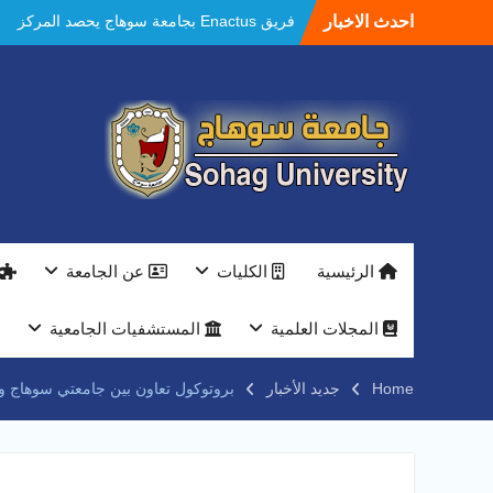
Ski
احدث الاخبار
فريق Enactus بجامعة سوهاج يحصد المركز
t
الاول في الابتكار وتمكين المراة والمركز الثاني
conten
في الاستدامة بالمسابقة القومية Enactus
Egypt 2026
مستشفيات سوهاج الجامعية تحقق إنجازًا طبيًا
جديدًا و تنجح في علاج 3 حالات أكالازيا بتقنية
POEM دون جراحة .
النعماني يلتقي بمدير امن سوهاج الجديد لتقديم
التهنئة عقب توليه مهام منصبه ويشيد بجهود
رجال الشرطه
بجهاز ذكي لتوفير المياه ..جامعة سوهاج تشارك
الرئيسية
الكليات
عن الجامعة
بمعرض الاكاديمية العسكريه علي هامش
المؤتمر العلمى الدولى السادس للاتصالات
النعماني والمدير التنفيذي لشركة وادي النيل
المجلات العلمية
المستشفيات الجامعية
يتابعان تنفيذ أحد أكبر المشروعات الإدارية
والخدمية بجامعة سوهاج الجديدة
Home
جديد الأخبار
بروتوكول تعاون بين جامعتي سوهاج و”
جامعة سوهاج تفتح أبوابها لطلاب الثانوية العامة
فى أولى أيام المرحلة الأولى للتنسيق
الإلكتروني للقبول بالجامعات 2026