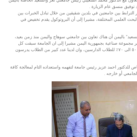
عاون مع الدكتور محمد الشعيبي رئيس جامعتي تعز والسعيد الخاصة باليمن
توفيق منسق عام الزيارة .
ر الترابط بين جامعتين في بلدين شقيقين من خلال تبادل الخبرات بين
 البحث العلمي المختلفة، مشيرا إلى أن البروتوكول يقدم تخفيض في
عيد” باليمن أن هناك تعاون بين جامعتي سوهاج واليمن منذ زمن بعيد،
كبر مجموعة صناعية بجمهورية اليمن مشيرا إلى ان الجامعة سبقت كل
الجامعات المصرية في الحصول على تخفيضات تتراوح ما بين ٥٠ الى ٧٠٪ للطلاب الدارسين، وان لدينا عدد كبير من الطلاب يدرسون
للدكتور احمد عزيز رئيس جامعة لتفهمه واستعداده التام لمعالجة كافة
لجامعي أو خارجه .