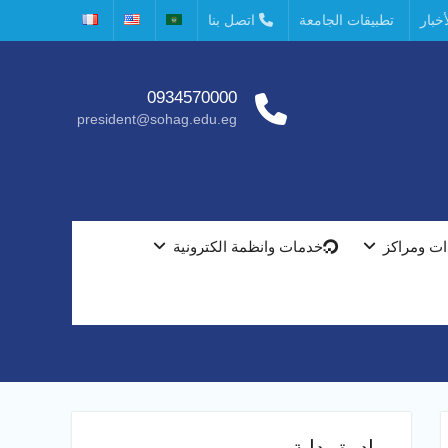
خبار
تطبيقات الجامعة
اتصل بنا
0934570000
president@sohag.edu.eg
ت ومراكز
خدمات وانظمة الكترونية
مبادرة بداية