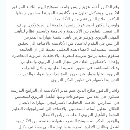
وقع الدكتور أحمد عزيز رئيس جامعة سوهاج اليوم الثلاثاء الموافق
24ابريل بروتوكول تعاون مع الأكاديمية المهنية للمعلمين ويمثلها
الدكتور صلاح الدين غنيم مدير الأكاديمية.
واوضح الدكتور احمد عزيز رئيس الجامعة ان البروتوكول يهدف
الي تفعيل التعاون بين الأكاديمية والجامعة وتأسيس نظام للتأهيل
المهني التربوي وتوفير فرص تأهيل لتنمية مهارات المدربين
الراغبين في التقدم للاعتماد من الأكاديمية بالاضافة الي تحقيق
التنمية المستدامة لا
عضاء هيئة التعليم، مضيفا الي ان الجامعة
ستقوم بتنفيذ برامج تدريبية للتعريف بالاتجاهات التربوية المعاصرة
وإعداد الاخصائيون القادة في مجال العمل التربوي والتعليمي،
وذلك للمساهمه في تطوير العملية التعليمية وتبادل الخبرات
التربوية محليا ودوليا عن طريق المؤتمرات والندوات والدورات
التدريبية للاسهام في تطوير الفكر التربوي.
واشار الدكتور صلاح الدين غنيم مدير الأكاديمية ان البرامج التدريبية
ستكون في عدد من الموضوعات ومنها التأهيل التربوي للمعلمين
في المدارس الخاصة، التخطيط الاستراتيجي، مهارات الاتصال
الفعّال، تحليل أنماط المتعلمين، بالاضافة الي استراتيجيات التعليم
النشط والتأهيل التربوي لمعلمات رياض الاطفال.
والجدير بالذكر انه سيمنح المتدرب شهادة معتمده من الأكاديمية
لشغل وظائف الادارة المدرسية والتوجيه الفني ووظائف وكيل