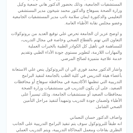
المستشفيات الجامعية، وذلك بحضور الدكتور هاني جمعية وكيل
وزارة الصحة بسوهاج والدكتور محمد شيخون مدير المستشفي
التعليمي والدكتورة ايمان سلامة نائب مدير المستشفيات الجامعية
وعضو مجلس نقابة الأطباء العامة.
و اوضح عزيز ان الجامعة تحرص علي توقيع العديد من بروتوكولات
التعاون التي تهتم بالقطاع الصحي وخاصة في مجال التدريب،
للمساهمة في تأهيل كل الكوادر الطبية بالخبرات العملية
والمهارات اللازمة، لتطوير مستوى جودة الأداء الطبي وتقديم
خدمة علاجية متميزة لصالح المرضي.
واشار الدكتور محمد فوزي الي ان البروتوكول ينص علي الاستعانة
بأعضاء هيئة التدريس في كلية الطب بالجامعة لتنفيذ البرامج
التدريبية التي تنظمها الأكاديمية في محافظة سوهاج أو محافظات
الصعيد، على أن يكون التدريب في مستشفيات وزارة الصحة
بمحافظات الصعيد أو مستشفيات الجامعة، وذلك تيسيراً على
الأطباء ولضمان جودة التدريب وتمهيداً لتنفيذ مراحل التأمين
الصحي الشامل.
واضاف الدكتور حسان النعماني
انه طبقاً للبروتوكول سوف يتم تنفيذ البرامج التدريبية على الجانب
النظرى بقاعات ومعمل المحاكاة التدريبية، ويتم التدريب العملي