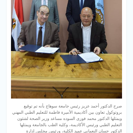
صرح الدكتور أحمد عزيز رئيس جامعة سوهاج بأنه تم توقيع
بروتوكول تعاون بين أكاديمية الأميرة فاطمة للتعليم الطبي المهني
ويمثلها الدكتور محمد فوزى السوده مساعد وزير الصحة لشئون
التعليم الطبي ورئيس الأكاديمة، وكلية الطب بالجامعة ويمثلها
الدكتور حسان النعماني عميد الكلية، ورئيس مجلس إدارة