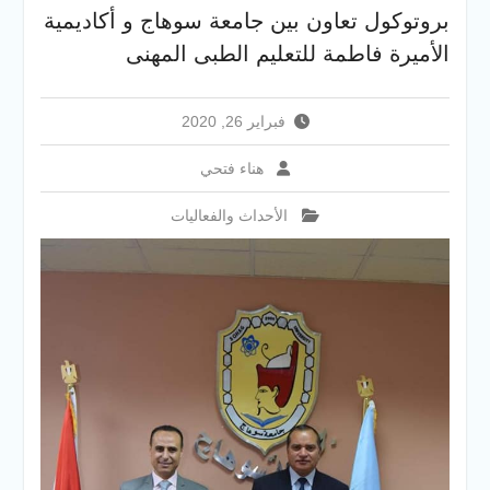
والخدمية بجامعة سوهاج
بروتوكول تعاون بين جامعة سوهاج و أكاديمية
الجديدة
الأميرة فاطمة للتعليم الطبى المهنى
جامعة سوهاج تفتح أبوابها
لطلاب الثانوية العامة فى أولى
أيام المرحلة الأولى للتنسيق
فبراير 26, 2020
الإلكتروني للقبول بالجامعات
2026
هناء فتحي
الأحداث والفعاليات