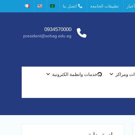
خبار
تطبيقات الجامعة
اتصل بنا
0934570000
president@sohag.edu.eg
ت ومراكز
خدمات وانظمة الكترونية
مبادرة بداية