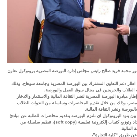
ور محمد فريد صالح رئيس مجلس إدارة البورصة المصرية بروتوكول تعاون
 اطار دعم التعاون المشترك بين البورصة المصرية وجامعة سوهاح، وذلك
ات الطلاب والخريجين في مجال سوق العمل والبورصة،
ر مبادرة البورصة المصرية لنشر الثقافة المالية والاستثمار والادخار
ي مصر، وذلك من خلال تقديم المحاضرات وسلسلة من الندوات للطلاب
لبورصة ونشر الثقافة المالية.
ين بنود البروتوكول ان تلتزم البورصة بتقديم محاضرات للطلبة عن مبادئ
البورصة وعن نموذج محاكاة البورصة (STOCKRIDERS)، اعداد وتوزيع كتيبات إلكترونية تعليمية (soft copy)، تنظيم سلسلة من
 المالية.
 عن طريق “كلية التجارة”،