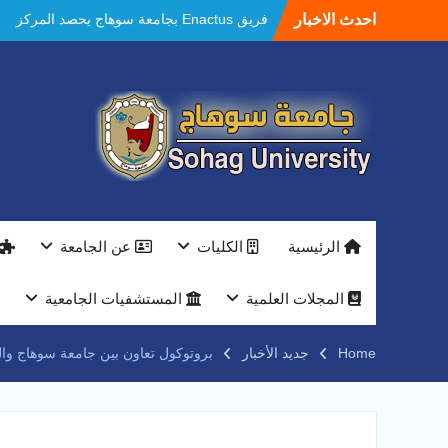
Ski
احدث الاخبار
مستشفيات سوهاج الجامعية تحقق إنجازًا طبيًا
t
جديدًا و تنجح في علاج 3 حالات أكالازيا بتقنية
conten
POEM دون جراحة .
النعماني يلتقي بمدير امن سوهاج الجديد لتقديم
التهنئة عقب توليه مهام منصبه ويشيد بجهود
رجال الشرطه
بجهاز ذكي لتوفير المياه ..جامعة سوهاج تشارك
بمعرض الاكاديمية العسكريه علي هامش
المؤتمر العلمى الدولى السادس للاتصالات
النعماني والمدير التنفيذي لشركة وادي النيل
يتابعان تنفيذ أحد أكبر المشروعات الإدارية
الرئيسية
الكليات
عن الجامعة
والخدمية بجامعة سوهاج الجديدة
جامعة سوهاج تفتح أبوابها لطلاب الثانوية العامة
فى أولى أيام المرحلة الأولى للتنسيق
المجلات العلمية
المستشفيات الجامعية
الإلكتروني للقبول بالجامعات 2026
فريق Enactus بجامعة سوهاج يحصد المركز
Home
جديد الأخبار
بروتوكول تعاون بين جامعة سوهاج والب
الاول في الابتكار وتمكين المراة والمركز الثاني
في الاستدامة بالمسابقة القومية Enactus
Egypt 2026