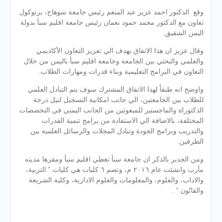
وقع الدكتور احمد عزيز عبد المنعم رئيس جامعة سوهاج، برتوكول
تعاون مع الدكتور محمد حمود نعمان رئيس جامعة اقليم سبأ بدولة
اليمن الشقيق.
وقال عزيز ان هذا الاتفاق يهدف الي تعزيز التعاون الأكاديمي
والعلمي والبحثي بين الجامعة وجامعة اقليم سبأ باليمن من خلال
التعاون في البرامج التعليمية وبناء قدرات ومهارات الطلاب.
واوضح انه طبقاً لهذا الاتفاق المشترك سوف يتم التبادل العلمي
للطلاب بين الجامعتين، الي جانب امكانية التسجيل لنيل درجة
الدكتوراة والماجستير للمبعوثين من الجانب اليمني في التخصصات
المختلفة، بالاضافة الي الاستفادة من برامج تنمية القدرات
والتدريب وبرامج الجودة وتبادل المجلات والرسائل العلمية بين
الطرفين.
ومن الجدير بالذكر ان جامعة سبأ تغطي اقليم سبأ ومقرها مدينه
مأرب وانشئت عام ٢٠١٦ م، وتضم ٦ كليات هي كليات ” التربية،
والاداب، والعلوم، والمعلومات والعلوم الادارية، وكلية الشريعة
والقانًون ” .