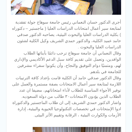
أجرى الدكتور حسان النعماني رئيس جامعة سوهاج جولة تفقدية
لمتابعة سير أعمال امتحانات الدراسات العليا ( ماجستير – دكتوراه
) بكلية الدراسات العليا والبحوث البيئية، يصاحبه الدكتور صدقي
حامد عميد الكلية، والدكتور حمدي الشريف وكيل الكلية لشئون
الدراسات العليا والبحوث .
وقال النعماني أن جامعة سوهاج ترحب دائمًا بأبنائها الطلاب
الوافدين، وتعمل على تقديم كافة سبل الدعم الأكاديمي والإداري
لهم، ومتمنيًا دوام التوفيق والنجاح، وأن يكونوا سفراء مشرفين
للجامعة في بلدهم.
وقال الدكتور صدقي حامد أن الكلية قامت بإعداد كافة الترتيبات
اللازمة لمتابعة سير أعمال الامتحانات بصفة مستمرة والعمل على
توفير الأجواء المناسبة للطلاب لأداء امتحاناتهم، مضيفا ان عدد
الطلاب الذين يؤدون الامتحانات٣٠ طالب من دولة السعوديه.
واشار الدكتور حمدي الشريف إلى ان طلاب الماجستير والدكتوراة
ادوا الإمتحانات في تخصصات التكنولوجيا الحيوية والبيئية، إدارة
الأزمات والكوارث البيئية ، الرقابة وتقييم الأثر البيئى.