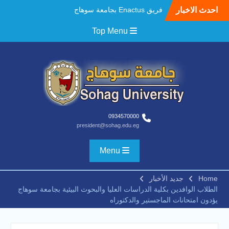
يحصد المركز الاول في الابتكار
Ski
احدث الاخبار
وتمكين المراة والمركز الثاني
t
في الاستدامة بالمسابقة
conten
Top Menu
القومية Enactus Egypt 2026
مستشفيات سوهاج الجامعية
تحقق إنجازًا طبيًا جديدًا و تنجح
في علاج 3 حالات أكالازيا بتقنية
POEM دون جراحة .
النعماني يلتقي بمدير امن
سوهاج الجديد لتقديم التهنئة
عقب توليه مهام منصبه ويشيد
0934570000
بجهود رجال الشرطه
president@sohag.edu.eg
بجهاز ذكي لتوفير المياه
..جامعة سوهاج تشارك
Menu
بمعرض الاكاديمية العسكريه
علي هامش المؤتمر العلمى
الدولى السادس للاتصالات
Home
جديد الأخبار
النعماني والمدير التنفيذي
الطلاب الوافدين بكلية الدراسات العليا والبحوث البيئية بجامعة سوهاج
لشركة وادي النيل يتابعان تنفيذ
يؤدون امتحانات الماجستير والدكتوراه
أحد أكبر المشروعات الإدارية
والخدمية بجامعة سوهاج
الجديدة