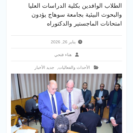
الطلاب الوافدين بكلية الدراسات العليا
جامعة سوهاج تفتح أبوابها
لطلاب الثانوية العامة فى أولى
والبحوث البيئية بجامعة سوهاج يؤدون
أيام المرحلة الأولى للتنسيق
امتحانات الماجستير والدكتوراه
الإلكتروني للقبول بالجامعات
2026
يناير 26, 2026
هناء فتحي
الأحداث والفعاليات
,
جديد الأخبار