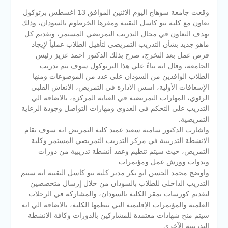
وقعت جامعة سوهاج اليوم الاثنين الموافق 13 اغسطس برتوكول
تعاون مع كلية نيو كاسل التقنية ومقرها الخرطوم بالسودان، وذلك
بهدف التعاون في مجال التدريب التمريضي المستمر، وتقديم كل
ماهو جديد بشأن التدريب التمريضي لتأهيل الطلاب عملياً لإيجاد
فرص عمل بعد التخرج، صرح بذلك الدكتور احمد عزيز رئيس
الجامعة، وقال انه بناءً علي هذا البرتوكول سوف يتم تدريب
الطلاب الوافدين من السودان علي عدد من الموضوعات ومنها
الإسعافات الأولية، اسس الادا
رة في التمريض، الانعاش القلبي
الرئوي، المهارات التمريضية في العناية المركزة، بالاضافة الي
التدريب علي التحكم في العدوي ومهارات التواصل وجودة الرعاية
التمريضية.
واشارت الدكتور سامية سعيد عميد كلية التمريض انه سوف تقام
الانشطة التدريبية في مركز التدريب التمريضي المستمر وكلية
التمريض، حيث سيتم تنظيم وعقد أنشطة تدريبية من دورات
وندوات وورش عمل ومؤتمرات.
واوضح محمد الحسن ابو بكر مدير كلية نيو كاسل التقنية انه سيتم
التدريب الداخلي للطلاب بالسودان من خلال إرسال متخصصين
لتقديم كورسات بمقر الكلية بالسودان، والمشاركة في الرحلات
العلمية والمؤتمرات الإقليمية التي تنظمها الكلية، بالاضافة الي انه
سيتم منح شهادات معتمدة للمشاركين بالدورات وكافة الانشطة
التدريبية الآخري.