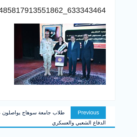
633343464_1485817913551862_4586683156625052909_n
تصفّح
Previous
Previous
طلاب جامعة سوهاج يواصلون دور
المقالات
post:
الدفاع الشعبي والعسكري