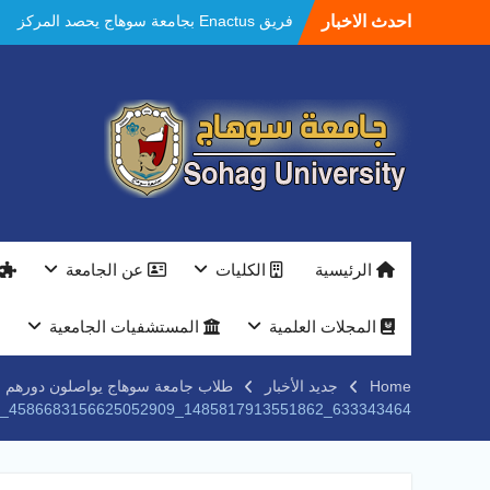
Ski
احدث الاخبار
فريق Enactus بجامعة سوهاج يحصد المركز
t
الاول في الابتكار وتمكين المراة والمركز الثاني
conten
في الاستدامة بالمسابقة القومية Enactus
Egypt 2026
مستشفيات سوهاج الجامعية تحقق إنجازًا طبيًا
جديدًا و تنجح في علاج 3 حالات أكالازيا بتقنية
POEM دون جراحة .
النعماني يلتقي بمدير امن سوهاج الجديد لتقديم
التهنئة عقب توليه مهام منصبه ويشيد بجهود
رجال الشرطه
بجهاز ذكي لتوفير المياه ..جامعة سوهاج تشارك
الرئيسية
الكليات
عن الجامعة
بمعرض الاكاديمية العسكريه علي هامش
المؤتمر العلمى الدولى السادس للاتصالات
النعماني والمدير التنفيذي لشركة وادي النيل
المجلات العلمية
المستشفيات الجامعية
يتابعان تنفيذ أحد أكبر المشروعات الإدارية
والخدمية بجامعة سوهاج الجديدة
Home
جديد الأخبار
طلاب جامعة سوهاج يواصلون دورهم الو
جامعة سوهاج تفتح أبوابها لطلاب الثانوية العامة
633343464_1485817913551862_4586683156625052909_n
فى أولى أيام المرحلة الأولى للتنسيق
الإلكتروني للقبول بالجامعات 2026