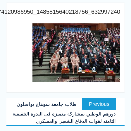
والخدمية بجامعة سوهاج
الجديدة
632997240_
جامعة سوهاج تفتح أبوابها
لطلاب الثانوية العامة فى أولى
أيام المرحلة الأولى للتنسيق
الإلكتروني للقبول بالجامعات
2026
Previous
Pre
طلاب جامعة سوهاج يواصلون
post:
طني بمشاركة متميزة فى الندوة التثقيفية
قوات الدفاع الشعبي والعسكري