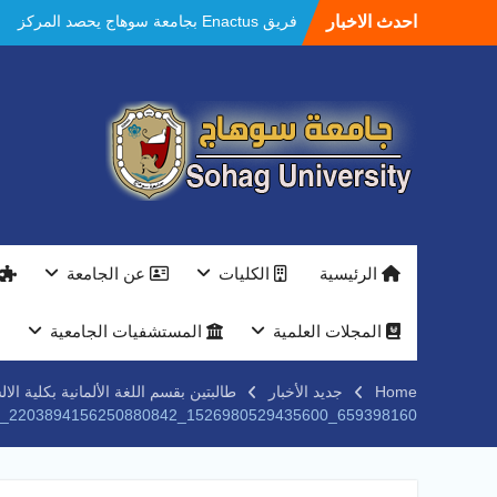
Ski
احدث الاخبار
فريق Enactus بجامعة سوهاج يحصد المركز
t
الاول في الابتكار وتمكين المراة والمركز الثاني
conten
في الاستدامة بالمسابقة القومية Enactus
Egypt 2026
مستشفيات سوهاج الجامعية تحقق إنجازًا طبيًا
جديدًا و تنجح في علاج 3 حالات أكالازيا بتقنية
POEM دون جراحة .
النعماني يلتقي بمدير امن سوهاج الجديد لتقديم
التهنئة عقب توليه مهام منصبه ويشيد بجهود
رجال الشرطه
بجهاز ذكي لتوفير المياه ..جامعة سوهاج تشارك
الرئيسية
الكليات
عن الجامعة
بمعرض الاكاديمية العسكريه علي هامش
المؤتمر العلمى الدولى السادس للاتصالات
النعماني والمدير التنفيذي لشركة وادي النيل
المجلات العلمية
المستشفيات الجامعية
يتابعان تنفيذ أحد أكبر المشروعات الإدارية
والخدمية بجامعة سوهاج الجديدة
Home
جديد الأخبار
طالبتين بقسم اللغة الألمانية بكلية الا
جامعة سوهاج تفتح أبوابها لطلاب الثانوية العامة
659398160_1526980529435600_2203894156250880842_n
فى أولى أيام المرحلة الأولى للتنسيق
الإلكتروني للقبول بالجامعات 2026