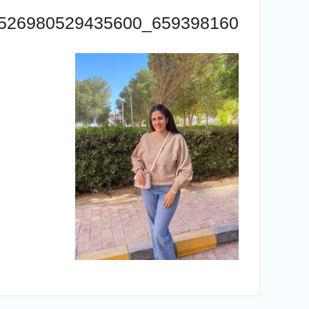
659398160_1526980529435600_2203894156250880842_n
تصفّح