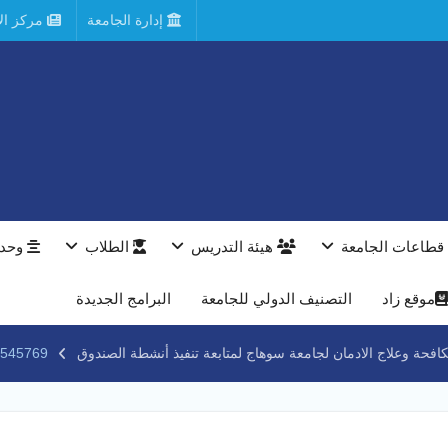
إدارة الجامعة
مركز الأ
قطاعات الجامعة
هيئة التدريس
الطلاب
وحدا
موقع زاد
التصنيف الدولي للجامعة
البرامج الجديدة
كافحة وعلاج الادمان لجامعة سوهاج لمتابعة تنفيذ أنشطة الصندوق
0748308578_6608366320356369062_n