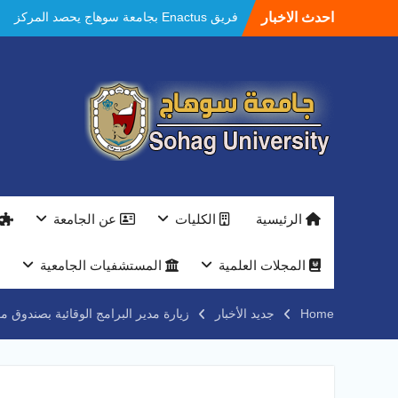
Ski
احدث الاخبار
فريق Enactus بجامعة سوهاج يحصد المركز
t
الاول في الابتكار وتمكين المراة والمركز الثاني
conten
في الاستدامة بالمسابقة القومية Enactus
Egypt 2026
مستشفيات سوهاج الجامعية تحقق إنجازًا طبيًا
جديدًا و تنجح في علاج 3 حالات أكالازيا بتقنية
POEM دون جراحة .
النعماني يلتقي بمدير امن سوهاج الجديد لتقديم
التهنئة عقب توليه مهام منصبه ويشيد بجهود
رجال الشرطه
بجهاز ذكي لتوفير المياه ..جامعة سوهاج تشارك
الرئيسية
الكليات
عن الجامعة
بمعرض الاكاديمية العسكريه علي هامش
المؤتمر العلمى الدولى السادس للاتصالات
النعماني والمدير التنفيذي لشركة وادي النيل
المجلات العلمية
المستشفيات الجامعية
يتابعان تنفيذ أحد أكبر المشروعات الإدارية
والخدمية بجامعة سوهاج الجديدة
Home
جديد الأخبار
زيارة مدير البرامج الوقائية بصندوق م
جامعة سوهاج تفتح أبوابها لطلاب الثانوية العامة
فى أولى أيام المرحلة الأولى للتنسيق
الإلكتروني للقبول بالجامعات 2026