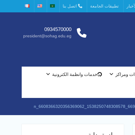
خبار
تطبيقات الجامعة
اتصل بنا
0934570000
president@sohag.edu.eg
ت ومراكز
خدمات وانظمة الكترونية
669545769_153825
مبادرة بداية