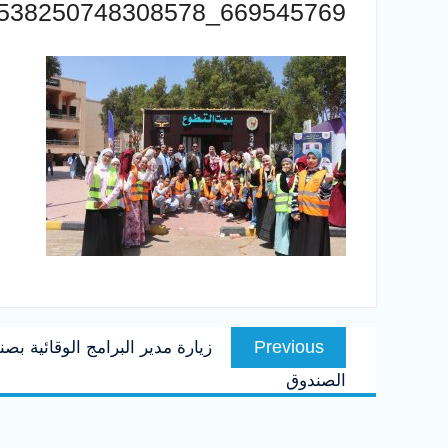
669545769_1538250748308578_6608366320356369062_n
تصفّح
Previous
Previous
زيارة مدير البرامج الوقائية ب
المقالات
post:
الصندوق