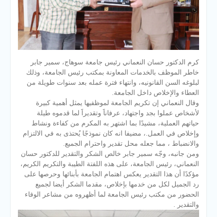
كرم الدكتور حسان النعماني رئيس جامعة سوهاج، سمير جابر
خاطر الموظف بالخدمات المعاونة بمكتب رئيس الجامعة، وذلك
لبلوغه السن القانونيه، وانتهاء فترة عمله بعد سنوات طويلة من
العطاء والإخلاص داخل الجامعة.
وقال النعماني إن تكريم الجامعة لموظفيها يمثل أهمية كبيرة
لأشخاص عملوا بجد واجتهاد، عرفاناََ وتقديراََ لما قدموه طيلة
حياتهم العملية، مشيدًا بما اشتهر به المكرم من كفاءة ونشاط
وإخلاص في العمل.، مضيفا انه كان نموذجًا يُحتذى به في الالتزام
والانضباط ، مما جعله محل تقدير واحترام الجميع.
ومن جانبه، وجّه سمير جابر خالص الشكر والتقدير للدكتور حسان
النعماني، رئيس الجامعة، على هذه اللفتة الطيبة والتكريم الكريم،
مؤكدًا أن هذا التقدير يعكس اهتمام الجامعة بأبنائها وحرصها على
رد الجميل لكل من خدمها بإخلاص، مقدما الشكر أيضا لجميع
الحضور من مكتب رئيس الجامعة لما أظهروه من مشاعر الوفاء
والتقدير .