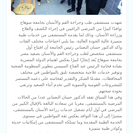
شهدت مستشفى طب وجراحة الفم والأسنان بجامعة سوهاج
توافدًا كبيرًا من المرضى الراغبين في إجراء الكشف والعلاج
وزراعة الأسنان، وذلك لما يقدمه المستشفى من خدمات طبية
متميزة عالية الجودة العالية، بما يلبي احتياجات مختلف الفئات.
واكد الدكتور حسان النعماني رئيس الجامعة أن افتتاح أول
مستشفى متخصص لطب وجراحة الفم والأسنان بصعيد مصر
بجامعة سوهاج يُعد إنجازًا كبيرًا يعكس اهتمام الدولة المصرية
بقيادة فخامة الرئيس عبد الفتاح السيسي بتطوير المنظومة الصحية
وتوفير خدمات علاجية متخصصة تليق بالمواطنين في مختلف
المحافظات، مقدمًا الشكر والتقدير لفخامته على دعمه المستمر
للمشروعات القومية والتنموية التي تخدم أبناء الصعيد وترتقي
بجودة صحتهم.
وفي هذا السياق تفقد الدكتور حسان النعماني عددا من الحالات
المرضيه بالمستشفى، معربا عن سعادته البالغة بالإقبال الكبير من
المرضى في أول أيام تشغيل خدمات زراعة الأسنان بالمستشفى،
مشيرًا إلى أن هذا التوافد يعكس ثقة المواطنين في مستوى
الخدمة الطبية المقدمة وما تمتلكه المستشفى من إمكانيات حديثة
وكوادر طبية متميزة