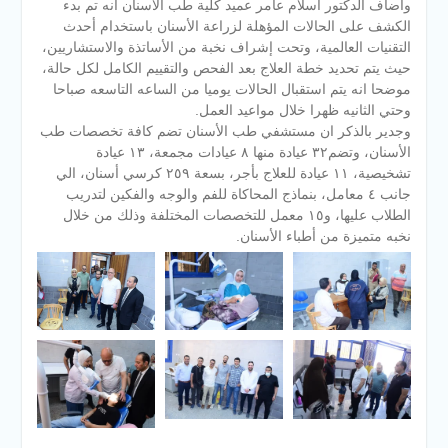
وأضاف الدكتور اسلام عامر عميد كلية طب الاسنان انه تم بدء
الكشف على الحالات المؤهلة لزراعة الأسنان باستخدام أحدث
التقنيات العالمية، وتحت إشراف نخبة من الأساتذة والاستشاريين،
حيث يتم تحديد خطة العلاج بعد الفحص والتقييم الكامل لكل حالة،
موضحا انه يتم استقبال الحالات يوميا من الساعه التاسعه صباحا
وحتي الثانيه ظهرا خلال مواعيد العمل.
وجدير بالذكر ان مستشفي طب الأسنان تضم كافة تخصصات طب
الأسنان، وتضم٣٢ عيادة منها ٨ عيادات مجمعة، ١٣ عيادة
تشخيصية، ١١ عيادة للعلاج بأجر، بسعة ٢٥٩ كرسي أسنان، الي
جانب ٤ معامل، بنماذج المحاكاة للفم والوجه والفكين لتدريب
الطلاب عليها، و١٥ معمل للتخصصات المختلفة وذلك من خلال
نخبه متميزة من أطباء الأسنان.