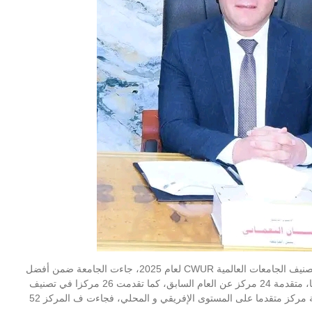
أعلن الدكتور حسان النعماني رئيس جامعة سوهاج انه طبقا لتصنيف الجامعات العالمية CWUR لعام 2025، جاءت الجامعة ضمن أفضل
8.4٪ جامعة على مستوى العالم، و احتلت المركز 1790 عالميا، متقدمة 24 مركز عن العام السابق، كما تقدمت 26 مركزا في تصنيف
البحث العلمي ، وجاءت في المركز 1716، كما احتلت الجامعة مركز متقدما على المستوى الإفريقي و المحلي، فجاءت ف المركز 52