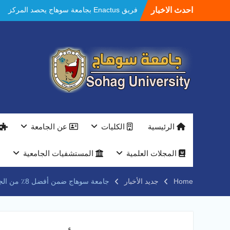
Ski
احدث الاخبار
فريق Enactus بجامعة سوهاج يحصد المركز
t
الاول في الابتكار وتمكين المراة والمركز الثاني
conten
في الاستدامة بالمسابقة القومية Enactus
Egypt 2026
مستشفيات سوهاج الجامعية تحقق إنجازًا طبيًا
جديدًا و تنجح في علاج 3 حالات أكالازيا بتقنية
POEM دون جراحة .
النعماني يلتقي بمدير امن سوهاج الجديد لتقديم
التهنئة عقب توليه مهام منصبه ويشيد بجهود
رجال الشرطه
بجهاز ذكي لتوفير المياه ..جامعة سوهاج تشارك
الرئيسية
الكليات
عن الجامعة
بمعرض الاكاديمية العسكريه علي هامش
المؤتمر العلمى الدولى السادس للاتصالات
النعماني والمدير التنفيذي لشركة وادي النيل
المجلات العلمية
المستشفيات الجامعية
يتابعان تنفيذ أحد أكبر المشروعات الإدارية
والخدمية بجامعة سوهاج الجديدة
Home
جديد الأخبار
جامعة سوهاج ضمن أفضل 8٪ من الجامعات على مستوى العالم.. متقدمة 24 مركزا عن العام السابق
جامعة سوهاج تفتح أبوابها لطلاب الثانوية العامة
فى أولى أيام المرحلة الأولى للتنسيق
الإلكتروني للقبول بالجامعات 2026