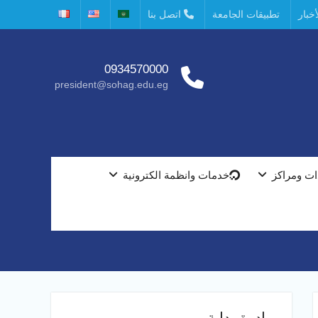
خبار
تطبيقات الجامعة
اتصل بنا
0934570000
president@sohag.edu.eg
ت ومراكز
خدمات وانظمة الكترونية
مبادرة بداية