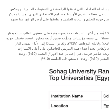
سلسلة النجاحات التي تحققها الجامعة في التصنيفات العالمية، و يعكس
عات في منطقة الشرق الأوسط و تحقيق الاستحقاق الدولي، مشيدا بمركز
ين جودة التعليم و البحث العلمي و تطبيقها على أرض الواقع، مما يسهم
وأوضح الدكتور عمرو عبد الحميد مدير المركز أن تصنيف CWUR يُعد من أكثر التصنيفات دقة وموضوعية على مستوى العالم، حيث يختار
فضل 2000 جامعة من أصل 21,462 جامعة، استنادًا إلى سبعة مؤشرات مجمَّعة ضمن أربعة محاور رئيسة، تشمل: جودة
التعليم (25%)، وتُقاس بناءً على النجاح الأكاديمي لخريجي الجامعة؛ وقابلية التوظيف (25%)، وتُقاس استنادًا إلى الأداء المهني البارز
ء الخريجين في سوق العمل؛ وجودة هيئة التدريس (10%)، وتُقاس بعدد أعضاء هيئة التدريس الحاصلين على أعلى الامتيازات
الأكاديمية العالمية؛ والبحث العلمي (40%)، ويُقاس من خلال أربعة عناصر فرعية، هي: إجمالي عدد الأوراق البحثية (10%)، وعدد