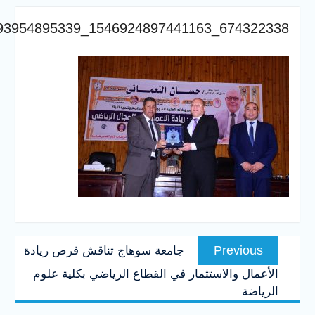
والخدمية بجامعة سوهاج
الجديدة
674322338_
جامعة سوهاج تفتح أبوابها
لطلاب الثانوية العامة فى أولى
أيام المرحلة الأولى للتنسيق
الإلكتروني للقبول بالجامعات
2026
Previous
Pre
جامعة سوهاج تناقش فرص ريادة
post:
الاستثمار في القطاع الرياضي بكلية علوم