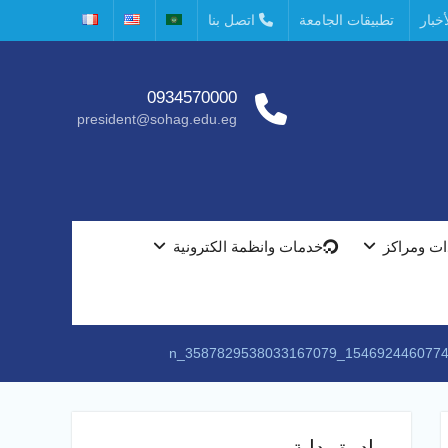
خبار
تطبيقات الجامعة
اتصل بنا
0934570000
president@sohag.edu.eg
ت ومراكز
خدمات وانظمة الكترونية
مبادرة بداية