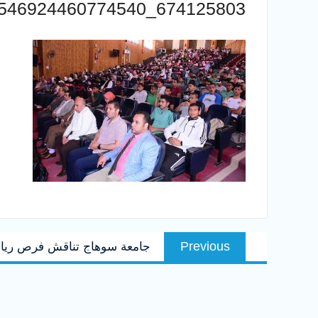
674125803_1546924460774540_3587829538033167079_n
تصفّح
Previous
Previous
جامعة سوهاج تناقش فرص ريادة 
المقالات
post: