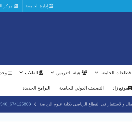
إدارة الجامعة
مركز الأ
قطاعات الجامعة
هيئة التدريس
الطلاب
وحدا
موقع زاد
التصنيف الدولي للجامعة
البرامج الجديدة
ل والاستثمار في القطاع الرياضي بكلية علوم الرياضة
674125803_1546924460774540_3587829538033167079_n