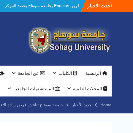
Ski
احدث الاخبار
فريق Enactus بجامعة سوهاج يحصد المركز
t
الاول في الابتكار وتمكين المراة والمركز الثاني
conten
في الاستدامة بالمسابقة القومية Enactus
Egypt 2026
مستشفيات سوهاج الجامعية تحقق إنجازًا طبيًا
جديدًا و تنجح في علاج 3 حالات أكالازيا بتقنية
POEM دون جراحة .
النعماني يلتقي بمدير امن سوهاج الجديد لتقديم
التهنئة عقب توليه مهام منصبه ويشيد بجهود
رجال الشرطه
بجهاز ذكي لتوفير المياه ..جامعة سوهاج تشارك
الرئيسية
الكليات
عن الجامعة
بمعرض الاكاديمية العسكريه علي هامش
المؤتمر العلمى الدولى السادس للاتصالات
النعماني والمدير التنفيذي لشركة وادي النيل
المجلات العلمية
المستشفيات الجامعية
يتابعان تنفيذ أحد أكبر المشروعات الإدارية
والخدمية بجامعة سوهاج الجديدة
Home
جديد الأخبار
جامعة سوهاج تناقش فرص ريادة الأعما
جامعة سوهاج تفتح أبوابها لطلاب الثانوية العامة
فى أولى أيام المرحلة الأولى للتنسيق
الإلكتروني للقبول بالجامعات 2026