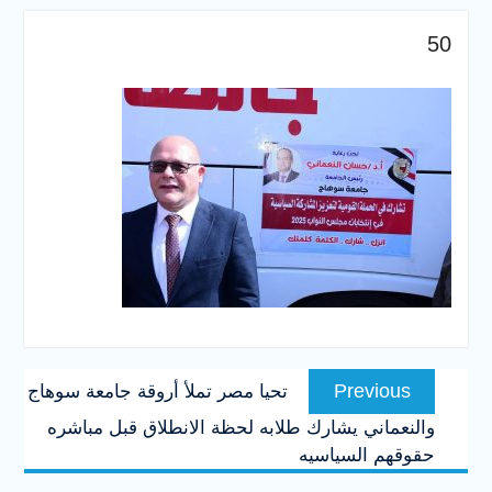
والخدمية بجامعة سوهاج
الجديدة
50
جامعة سوهاج تفتح أبوابها
لطلاب الثانوية العامة فى أولى
أيام المرحلة الأولى للتنسيق
الإلكتروني للقبول بالجامعات
2026
تصفّح
Previous
Previous
تحيا مصر تملأ أروقة جامعة سوهاج
المقالات
post:
والنعماني يشارك طلابه لحظة الانطلاق قبل مباشره
حقوقهم السياسيه