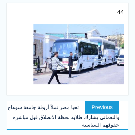
والخدمية بجامعة سوهاج
الجديدة
44
جامعة سوهاج تفتح أبوابها
لطلاب الثانوية العامة فى أولى
أيام المرحلة الأولى للتنسيق
الإلكتروني للقبول بالجامعات
2026
تصفّح
Previous
Previous
تحيا مصر تملأ أروقة جامعة سوهاج
المقالات
post:
والنعماني يشارك طلابه لحظة الانطلاق قبل مباشره
حقوقهم السياسيه