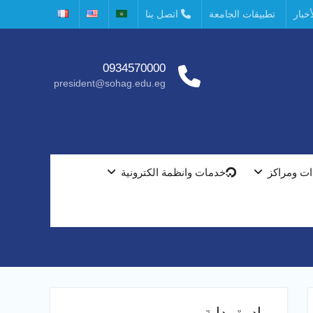
خبار
تطبيقات الجامعة
اتصل بنا
0934570000
president@sohag.edu.eg
ت ومراكز
خدمات وانظمة الكترونية
مبادرة بداية