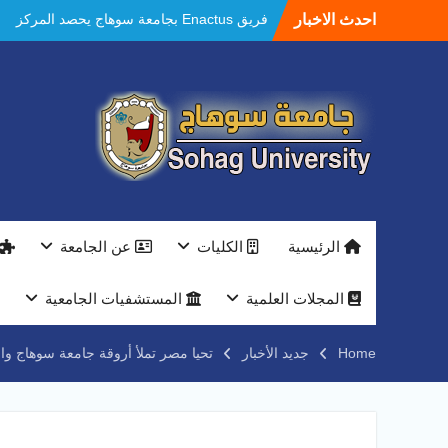
Ski
احدث الاخبار
فريق Enactus بجامعة سوهاج يحصد المركز
t
الاول في الابتكار وتمكين المراة والمركز الثاني
conten
في الاستدامة بالمسابقة القومية Enactus
Egypt 2026
مستشفيات سوهاج الجامعية تحقق إنجازًا طبيًا
جديدًا و تنجح في علاج 3 حالات أكالازيا بتقنية
POEM دون جراحة .
النعماني يلتقي بمدير امن سوهاج الجديد لتقديم
التهنئة عقب توليه مهام منصبه ويشيد بجهود
رجال الشرطه
بجهاز ذكي لتوفير المياه ..جامعة سوهاج تشارك
الرئيسية
الكليات
عن الجامعة
بمعرض الاكاديمية العسكريه علي هامش
المؤتمر العلمى الدولى السادس للاتصالات
النعماني والمدير التنفيذي لشركة وادي النيل
المجلات العلمية
المستشفيات الجامعية
يتابعان تنفيذ أحد أكبر المشروعات الإدارية
والخدمية بجامعة سوهاج الجديدة
Home
جديد الأخبار
تحيا مصر تملأ أروقة جامعة سوهاج وا
جامعة سوهاج تفتح أبوابها لطلاب الثانوية العامة
فى أولى أيام المرحلة الأولى للتنسيق
الإلكتروني للقبول بالجامعات 2026