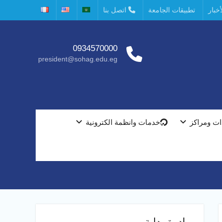
خبار
تطبيقات الجامعة
اتصل بنا
0934570000
president@sohag.edu.eg
ت ومراكز
خدمات وانظمة الكترونية
مبادرة بداية