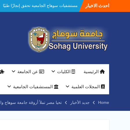
Ski
احدث الاخبار
مستشفيات سوهاج الجامعية تحقق إنجازًا طبيًا
t
جديدًا و تنجح في علاج 3 حالات أكالازيا بتقنية
conten
POEM دون جراحة .
النعماني يلتقي بمدير امن سوهاج الجديد لتقديم
التهنئة عقب توليه مهام منصبه ويشيد بجهود
رجال الشرطه
بجهاز ذكي لتوفير المياه ..جامعة سوهاج تشارك
بمعرض الاكاديمية العسكريه علي هامش
المؤتمر العلمى الدولى السادس للاتصالات
النعماني والمدير التنفيذي لشركة وادي النيل
يتابعان تنفيذ أحد أكبر المشروعات الإدارية
الرئيسية
الكليات
عن الجامعة
والخدمية بجامعة سوهاج الجديدة
جامعة سوهاج تفتح أبوابها لطلاب الثانوية العامة
فى أولى أيام المرحلة الأولى للتنسيق
المجلات العلمية
المستشفيات الجامعية
الإلكتروني للقبول بالجامعات 2026
فريق Enactus بجامعة سوهاج يحصد المركز
Home
جديد الأخبار
تحيا مصر تملأ أروقة جامعة سوهاج وا
الاول في الابتكار وتمكين المراة والمركز الثاني
في الاستدامة بالمسابقة القومية Enactus
Egypt 2026