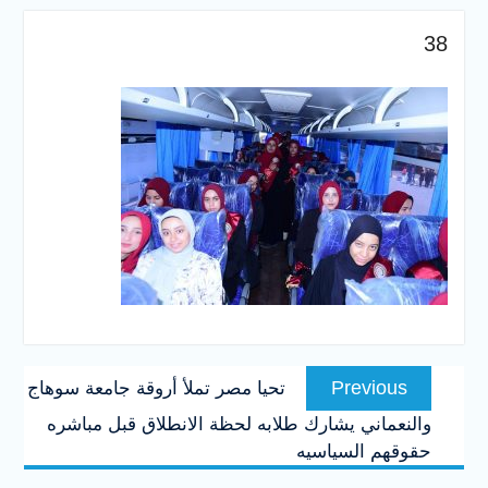
والخدمية بجامعة سوهاج
الجديدة
38
جامعة سوهاج تفتح أبوابها
لطلاب الثانوية العامة فى أولى
أيام المرحلة الأولى للتنسيق
الإلكتروني للقبول بالجامعات
2026
تصفّح
Previous
Previous
تحيا مصر تملأ أروقة جامعة سوهاج
المقالات
post:
والنعماني يشارك طلابه لحظة الانطلاق قبل مباشره
حقوقهم السياسيه