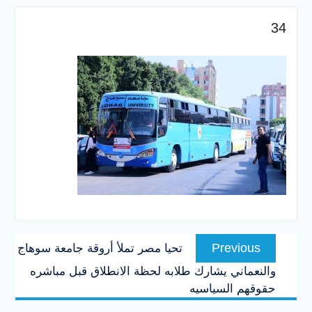
والخدمية بجامعة سوهاج
الجديدة
34
جامعة سوهاج تفتح أبوابها
لطلاب الثانوية العامة فى أولى
أيام المرحلة الأولى للتنسيق
الإلكتروني للقبول بالجامعات
2026
تصفّح
Previous
Previous
تحيا مصر تملأ أروقة جامعة سوهاج
المقالات
post:
والنعماني يشارك طلابه لحظة الانطلاق قبل مباشره
حقوقهم السياسيه