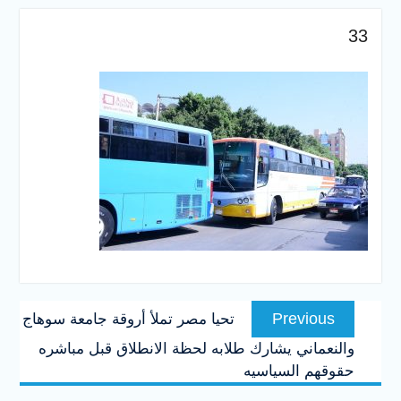
والخدمية بجامعة سوهاج
الجديدة
33
جامعة سوهاج تفتح أبوابها
لطلاب الثانوية العامة فى أولى
أيام المرحلة الأولى للتنسيق
الإلكتروني للقبول بالجامعات
2026
تصفّح
Previous
Previous
تحيا مصر تملأ أروقة جامعة سوهاج
المقالات
post:
والنعماني يشارك طلابه لحظة الانطلاق قبل مباشره
حقوقهم السياسيه