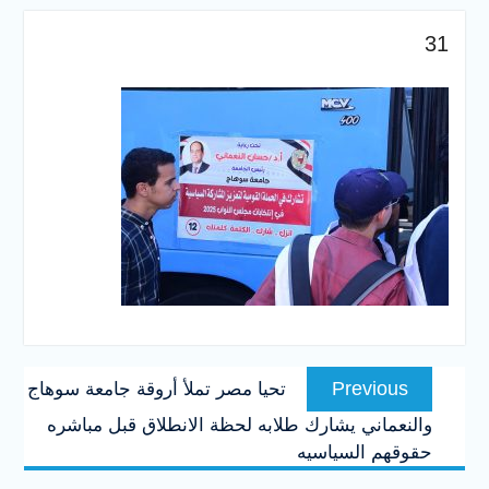
والخدمية بجامعة سوهاج
الجديدة
31
جامعة سوهاج تفتح أبوابها
لطلاب الثانوية العامة فى أولى
أيام المرحلة الأولى للتنسيق
الإلكتروني للقبول بالجامعات
2026
تصفّح
Previous
Previous
تحيا مصر تملأ أروقة جامعة سوهاج
المقالات
post:
والنعماني يشارك طلابه لحظة الانطلاق قبل مباشره
حقوقهم السياسيه