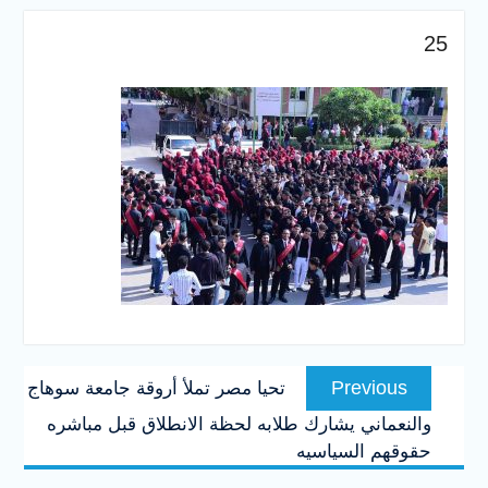
والخدمية بجامعة سوهاج
الجديدة
25
جامعة سوهاج تفتح أبوابها
لطلاب الثانوية العامة فى أولى
أيام المرحلة الأولى للتنسيق
الإلكتروني للقبول بالجامعات
2026
تصفّح
Previous
Previous
تحيا مصر تملأ أروقة جامعة سوهاج
المقالات
post:
والنعماني يشارك طلابه لحظة الانطلاق قبل مباشره
حقوقهم السياسيه