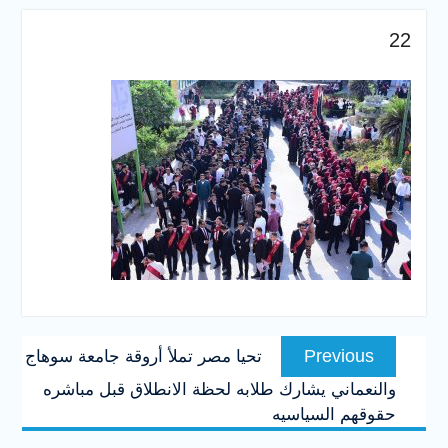
والخدمية بجامعة سوهاج
الجديدة
22
جامعة سوهاج تفتح أبوابها
لطلاب الثانوية العامة فى أولى
أيام المرحلة الأولى للتنسيق
الإلكتروني للقبول بالجامعات
2026
تصفّح
Previous
Previous
تحيا مصر تملأ أروقة جامعة سوهاج
المقالات
post:
والنعماني يشارك طلابه لحظة الانطلاق قبل مباشره
حقوقهم السياسيه