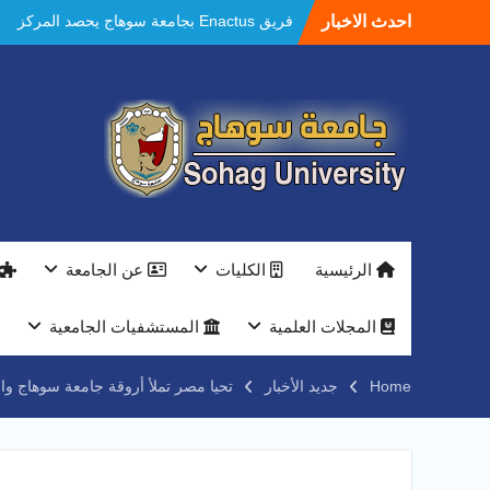
Ski
احدث الاخبار
فريق Enactus بجامعة سوهاج يحصد المركز
t
الاول في الابتكار وتمكين المراة والمركز الثاني
conten
في الاستدامة بالمسابقة القومية Enactus
Egypt 2026
مستشفيات سوهاج الجامعية تحقق إنجازًا طبيًا
جديدًا و تنجح في علاج 3 حالات أكالازيا بتقنية
POEM دون جراحة .
النعماني يلتقي بمدير امن سوهاج الجديد لتقديم
التهنئة عقب توليه مهام منصبه ويشيد بجهود
رجال الشرطه
بجهاز ذكي لتوفير المياه ..جامعة سوهاج تشارك
الرئيسية
الكليات
عن الجامعة
بمعرض الاكاديمية العسكريه علي هامش
المؤتمر العلمى الدولى السادس للاتصالات
النعماني والمدير التنفيذي لشركة وادي النيل
المجلات العلمية
المستشفيات الجامعية
يتابعان تنفيذ أحد أكبر المشروعات الإدارية
والخدمية بجامعة سوهاج الجديدة
Home
جديد الأخبار
تحيا مصر تملأ أروقة جامعة سوهاج وا
جامعة سوهاج تفتح أبوابها لطلاب الثانوية العامة
فى أولى أيام المرحلة الأولى للتنسيق
الإلكتروني للقبول بالجامعات 2026