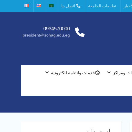
خبار
تطبيقات الجامعة
اتصل بنا
0934570000
president@sohag.edu.eg
ت ومراكز
خدمات وانظمة الكترونية
مبادرة بداية