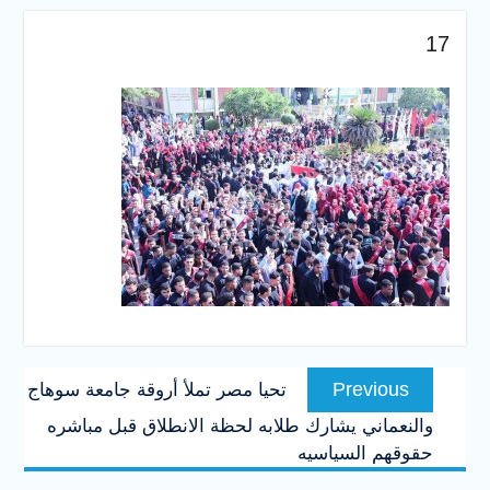
والخدمية بجامعة سوهاج
الجديدة
17
جامعة سوهاج تفتح أبوابها
لطلاب الثانوية العامة فى أولى
أيام المرحلة الأولى للتنسيق
الإلكتروني للقبول بالجامعات
2026
تصفّح
Previous
Previous
تحيا مصر تملأ أروقة جامعة سوهاج
المقالات
post:
والنعماني يشارك طلابه لحظة الانطلاق قبل مباشره
حقوقهم السياسيه