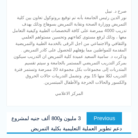
صرح د. نبيل
نور الدين رئيس الجامعة بأنه تم توقيع بروتوكول تعاون بين كلية
التمريض ووزارة الصحة ونقابة التمريض بسوهاج وذلك بهدف
تدريب 4000 ممرضة على كافة التخصصات الطبية وكيفية التعامل
معها ، وذلك لرفع مستوى كفاءتهم وتحسين مستواهم العلمي
والثقافي والاجتماعي من اجل الرقى بالخدمة الطبية والتمريضية
المقدمة للمواطنين مما يؤهلهم للحصول على كادر التمريض .
وذكرت د. سامية السعيد عميدة كلية التمريض ان التدريب سيكون
بمركز التدريب التمريضي المستمر بالجامعة و سيتم تقسيم
المتدربات إلى مجموعات بكل مجموعة 20 ممرضة وتستمر فترة
التدريب لكلا منها 15 يوم. وتشمل التدريبات حالات الحروق
والكسور والحالات الحرجة والأطفال المبتسرين.
المركز الاعلامي
تصفّح
Previous
Previous
3 مليون و800 ألف جنيه لمشروع
المقالات
post:
دعم تطوير العملية التعليمية بكلية التمريض