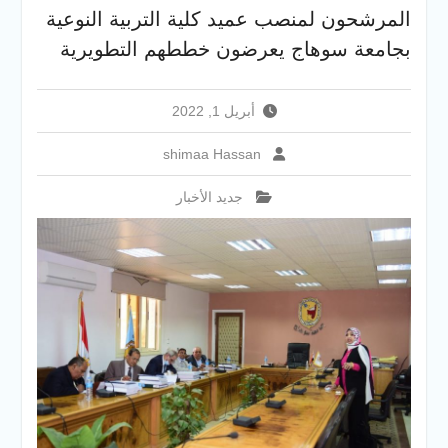
والخدمية بجامعة سوهاج
المرشحون لمنصب عميد كلية التربية النوعية
الجديدة
بجامعة سوهاج يعرضون خططهم التطويرية
جامعة سوهاج تفتح أبوابها
لطلاب الثانوية العامة فى أولى
أيام المرحلة الأولى للتنسيق
أبريل 1, 2022
الإلكتروني للقبول بالجامعات
2026
shimaa Hassan
جديد الأخبار