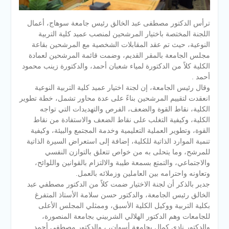
ترأس الدكتور مصطفى عبد الخالق رئيس جامعة سوهاج، أعمال
اللجنة المختصة باختيار المرشحين لمنصب عميد كلية التربية
النوعية، حيث تم عقد المقابلات الشخصية مع المرشحين بقاعة
مجلس الجامعة بالمقر القديم، وضمت قائمة المرشحين لعمادة
الكلية كلاً من الدكتورة لمياء شعبان أحمد، والدكتورة زينب محمود
أحمد .
وقال رئيس الجامعة، إن لجنة اختيار عميد كلية التربية النوعية
انعقدت لتقييم المرشحين بناءً على عدة محاور تشمل، خطة تطوير
الكلية، نقاط القوة والضعف، الفرص والتهديدات التي تواجه
الكلية، وكيفية التغلب على نقاط الضعف والاستفادة من نقاط
القوة، وتطوير العملية التعليمية وخدمة المجتمع والبيئة، وكيفية
تنمية الموارد الذاتية للكلية، إضافة إلى استعراض السيرة الذاتية
للمرشح، وما يتحلى به من خواص تتعلق بالتوازن النفسي
والاجتماعي، والتمتع بسمعة طيبة والالتزام بالقوانين واللوائح،
وتعاونه واحترامه بين العاملين وزملائه بالعمل.
جدير بالذكر أن لجنة الاختيار ضمت كلاً من الدكتور مصطفي عبد
الخالق رئيس الجامعة، والدكتور حسن سلامة الأستاذ المتفرغ
بكلية التربية ووكيل الكلية الأسبق، وممثلي المجلس الأعلى
للجامعات وهم الدكتور الهلالي الشربيني بجامعة المنصورة،
والدكتور نادي كمال بجامعة أسوان، ، والدكتور مصطفي أحمد