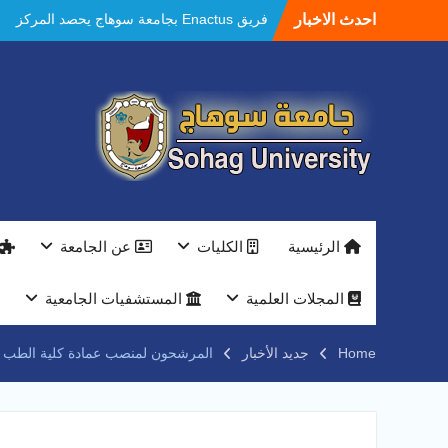
الاول في الابتكار وتمكين المراة والمركز الثاني
Ski
احدث الاخبار
في الاستدامة بالمسابقة القومية Enactus
t
Egypt 2026
conten
مستشفيات سوهاج الجامعية تحقق إنجازًا طبيًا
جديدًا و تنجح في علاج 3 حالات أكالازيا بتقنية
POEM دون جراحة .
النعماني يلتقي بمدير امن سوهاج الجديد لتقديم
التهنئة عقب توليه مهام منصبه ويشيد بجهود
رجال الشرطه
بجهاز ذكي لتوفير المياه ..جامعة سوهاج تشارك
بمعرض الاكاديمية العسكريه علي هامش
المؤتمر العلمى الدولى السادس للاتصالات
الرئيسية
الكليات
عن الجامعة
النعماني والمدير التنفيذي لشركة وادي النيل
يتابعان تنفيذ أحد أكبر المشروعات الإدارية
والخدمية بجامعة سوهاج الجديدة
المجلات العلمية
المستشفيات الجامعية
جامعة سوهاج تفتح أبوابها لطلاب الثانوية العامة
فى أولى أيام المرحلة الأولى للتنسيق
Home
جديد الأخبار
المرشحون لمنصب عمادة كلية الطب ا
الإلكتروني للقبول بالجامعات 2026