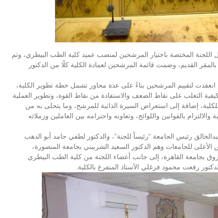
للجنة المختصة باختيار المرشحين لمنصب عميد كلية الطب البيطري، وتم
مقر القديم، وضمت قائمة المرشحين لعمادة الكلية كلًا من الدكتور
 انعقدت لتقييم المرشحين بناءً على عدة محاور تشمل خطة تطوير الكلية،
كيفية التغلب على نقاط الضعف والاستفادة من نقاط القوة، وتطوير العملية
ية للكلية، إضافة إلى استعراض السيرة الذاتية للمرشح، وما يتحلى به من
الالتزام بالقوانين واللوائح، وتعاونه واحترامه بين العاملين وزملائه
دالخالق رئيس الجامعة “رئيساً للجنة”، والدكتور لطفي حامد أبو الدهب
س الأعلى للجامعات وهم الدكتور السعيد الشربيني بجامعة المنصورة،
اروق بجامعة القاهرة، إلى جانب أعضاء اللجنة من كلية الطب البيطري
دكتور رفعت محمود فرغلي الأستاذ المتفرغ بالكلية.