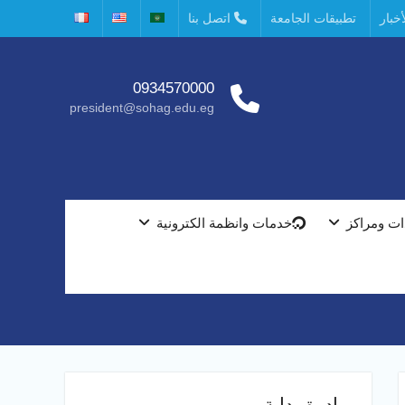
خبار
تطبيقات الجامعة
اتصل بنا
0934570000
president@sohag.edu.eg
ت ومراكز
خدمات وانظمة الكترونية
مبادرة بداية