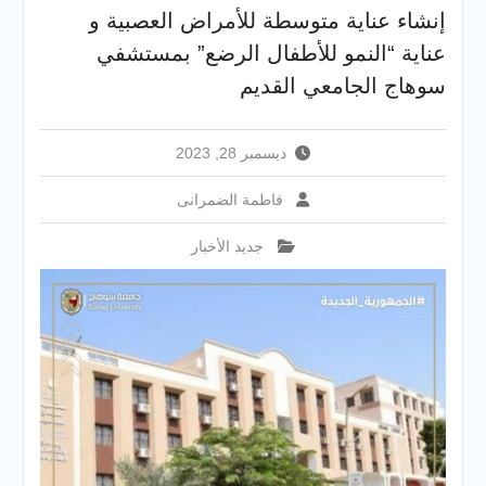
سوهاج الجديد لتقديم التهنئة
إنشاء عناية متوسطة للأمراض العصبية و
عقب توليه مهام منصبه ويشيد
عناية “النمو للأطفال الرضع” بمستشفي
بجهود رجال الشرطه
سوهاج الجامعي القديم
ديسمبر 28, 2023
فاطمة الضمرانى
جديد الأخبار