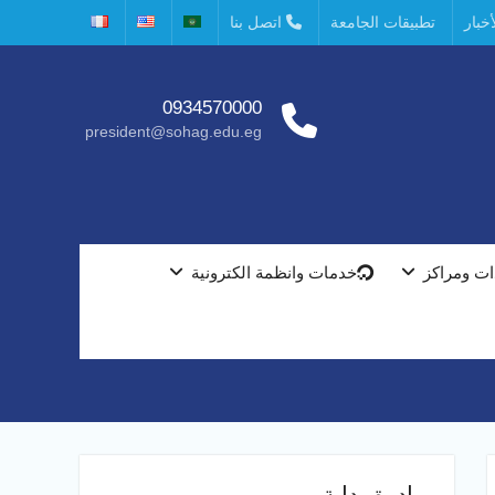
خبار
تطبيقات الجامعة
اتصل بنا
0934570000
president@sohag.edu.eg
ت ومراكز
خدمات وانظمة الكترونية
مبادرة بداية