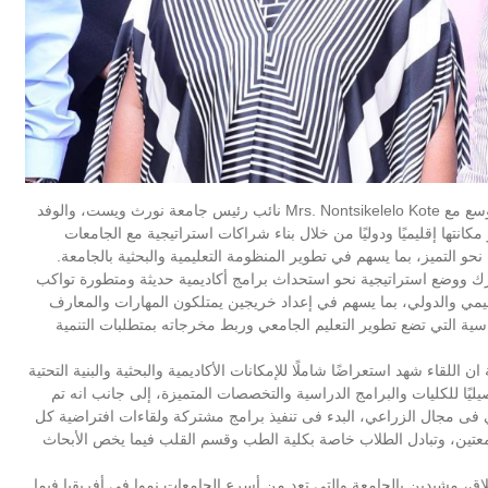
أكد الدكتور حسان النعماني رئيس جامعة سوهاج خلال لقاء موسع مع Mrs. Nontsikelelo Kote نائب رئيس جامعة نورث ويست، والوفد
تها إقليميًا ودوليًا من خلال بناء شراكات استراتيجية مع الجامعات
حو التميز، بما يسهم في تطوير المنظومة التعليمية والبحثية بالجامعة.
شترك ووضع استراتيجية نحو استحداث برامج أكاديمية حديثة ومتطورة تواكب
ليمي والدولي، بما يسهم في إعداد خريجين يمتلكون المهارات والمعارف
ياسية التي تضع تطوير التعليم الجامعي وربط مخرجاته بمتطلبات التنمية
للقاء شهد استعراضًا شاملًا للإمكانات الأكاديمية والبحثية والبنية التحتية
ليًا للكليات والبرامج الدراسية والتخصصات المتميزة، إلى جانب انه تم
 فى مجال الزراعي، البدء فى تنفيذ برامج مشتركة ولقاءات افتراضية كل
امعتين، وتبادل الطلاب خاصة بكلية الطب وقسم القلب فيما يخص الأبحاث
اق، مشيدين بالجامعة والتى تعد من أسرع الجامعات نموا في أفريقيا فيما