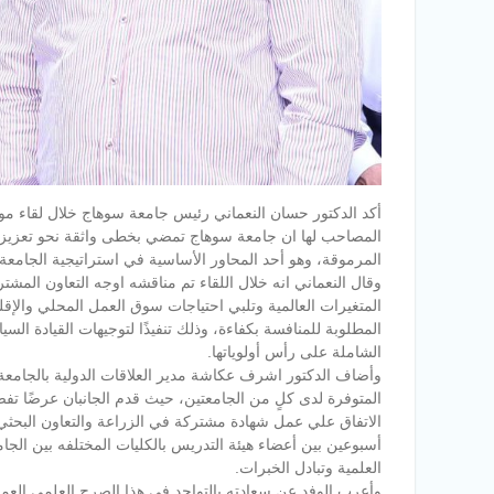
المصاحب لها ان جامعة سوهاج تمضي بخطى واثقة نحو تعزيز مكان
المرموقة، وهو أحد المحاور الأساسية في استراتيجية الجامعة ن
وقال النعماني انه خلال اللقاء تم مناقشه اوجه التعاون الم
المتغيرات العالمية وتلبي احتياجات سوق العمل المحلي والإق
المطلوبة للمنافسة بكفاءة، وذلك تنفيذًا لتوجيهات القيادة الس
الشاملة على رأس أولوياتها.
وأضاف الدكتور اشرف عكاشة مدير العلاقات الدولية بالجامعة ان ا
المتوفرة لدى كلٍ من الجامعتين، حيث قدم الجانبان عرضًا تفصي
الاتفاق علي عمل شهادة مشتركة في الزراعة والتعاون البحثي
أسبوعين بين أعضاء هيئة التدريس بالكليات المختلفه بين الج
العلمية وتبادل الخبرات.
وأعرب الوفد عن سعادته بالتواجد في هذا الصرح العلمي العمل