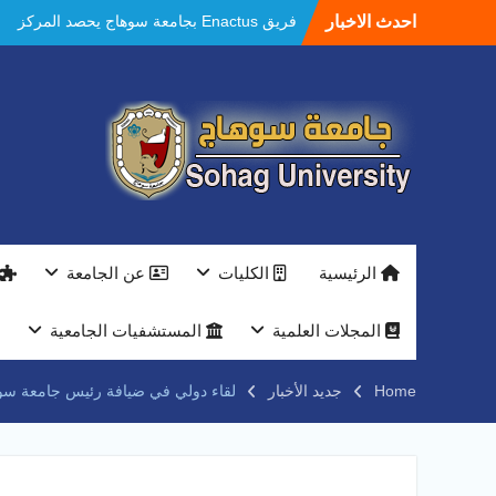
Ski
في الاستدامة بالمسابقة القومية Enactus
احدث الاخبار
t
Egypt 2026
conten
مستشفيات سوهاج الجامعية تحقق إنجازًا طبيًا
جديدًا و تنجح في علاج 3 حالات أكالازيا بتقنية
POEM دون جراحة .
النعماني يلتقي بمدير امن سوهاج الجديد لتقديم
التهنئة عقب توليه مهام منصبه ويشيد بجهود
رجال الشرطه
بجهاز ذكي لتوفير المياه ..جامعة سوهاج تشارك
بمعرض الاكاديمية العسكريه علي هامش
المؤتمر العلمى الدولى السادس للاتصالات
النعماني والمدير التنفيذي لشركة وادي النيل
الرئيسية
الكليات
عن الجامعة
يتابعان تنفيذ أحد أكبر المشروعات الإدارية
والخدمية بجامعة سوهاج الجديدة
المجلات العلمية
المستشفيات الجامعية
جامعة سوهاج تفتح أبوابها لطلاب الثانوية العامة
فى أولى أيام المرحلة الأولى للتنسيق
الإلكتروني للقبول بالجامعات 2026
Home
جديد الأخبار
لقاء دولي في ضيافة رئيس جامعة سوها