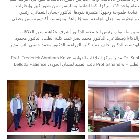
يخص التصنيفات العالمية، حيث استطاعت الجامعة ان تقفز ف عام واحد ١٦٢ مركزا، كما اشادوا بما لمسوه من تطور كبير وإنجازات
يادية طموحة وجهودًا متميزة يقودها الدكتور حسان النعماني، رئيس
ية والبحثية، بما جعل الجامعة نموذجًا واعدًا ومؤسسة أكاديمية تسير بخطى
سين طه نواب رئيس الجامعة، الدكتور أشرف عكاشة مدير العلاقات
 والذكاءالإصطناعي، الدكتور محمد نصر عميد كلية الطب، الدكتور محمود
لهندسه، الدكتور خلف عميد كلية الزراعه، الدكتور محمد حسني نائب مدير
وقد ضم وفد جامعة نورث ويست كلا من Dr. Soobramoney Shernic مدير مركز العلاقات الدولية، Prof. Frederick Abraham Kotze
عميد كليات الطب، Prof. Petra Bester مديرة الأبحاث بكلية الطب – Prof Sithandiw نائب العميد لضمان الجودة، Letlotlo Patience