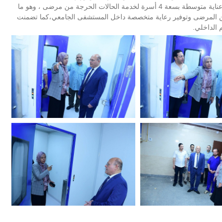
وأضاف الدكتور أحمد كمال أن التطوير يضم أيضًا إنشاء غرفة عناية متوسطة بسعة 4 أسرة لخدمة الحالات الحرجة من مرضى ، وهو ما
 المرضى وتوفير رعاية متخصصة داخل المستشفى الجامعي،كما تضمنت
 الداخلي.