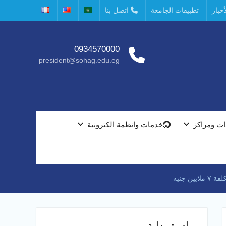
خبار
تطبيقات الجامعة
اتصل بنا
0934570000
president@sohag.edu.eg
ت ومراكز
خدمات وانظمة الكترونية
 جنيه
مبادرة بداية