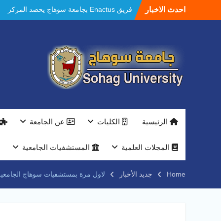
Ski
احدث الاخبار
فريق Enactus بجامعة سوهاج يحصد المركز
t
الاول في الابتكار وتمكين المراة والمركز الثاني
conten
في الاستدامة بالمسابقة القومية Enactus
Egypt 2026
مستشفيات سوهاج الجامعية تحقق إنجازًا طبيًا
جديدًا و تنجح في علاج 3 حالات أكالازيا بتقنية
POEM دون جراحة .
النعماني يلتقي بمدير امن سوهاج الجديد لتقديم
التهنئة عقب توليه مهام منصبه ويشيد بجهود
رجال الشرطه
بجهاز ذكي لتوفير المياه ..جامعة سوهاج تشارك
الرئيسية
الكليات
عن الجامعة
بمعرض الاكاديمية العسكريه علي هامش
المؤتمر العلمى الدولى السادس للاتصالات
النعماني والمدير التنفيذي لشركة وادي النيل
المجلات العلمية
المستشفيات الجامعية
يتابعان تنفيذ أحد أكبر المشروعات الإدارية
والخدمية بجامعة سوهاج الجديدة
Home
جديد الأخبار
لاول مرة بمستشفيات سوهاج الجامعية تخليق
جامعة سوهاج تفتح أبوابها لطلاب الثانوية العامة
فى أولى أيام المرحلة الأولى للتنسيق
الإلكتروني للقبول بالجامعات 2026