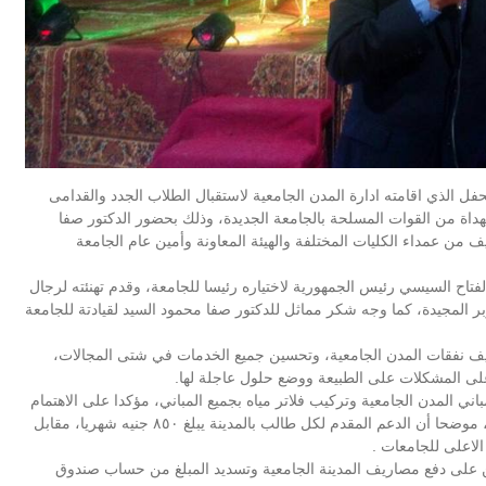
 الذي اقامته ادارة المدن الجامعية لاستقبال الطلاب الجدد والقدامى
المهداة من القوات المسلحة بالجامعة الجديدة، وذلك بحضور الدكتور صفا
 من عمداء الكليات المختلفة والهيئة المعاونة وأمين عام الجامعة
ح السيسي رئيس الجمهورية لاختياره رئيسا للجامعة، وقدم تهنئته لرجال
ر المجيدة، كما وجه شكر مماثل للدكتور صفا محمود السيد لقيادتة للجامعة
يف نفقات المدن الجامعية، وتحسين جميع الخدمات في شتى المجالات،
لى المشكلات على الطبيعة ووضع حلول عاجلة لها.
ني المدن الجامعية وتركيب فلاتر مياه بجميع المباني، مؤكدا على الاهتمام
بالبرنامج الغذائي المقدم للطلاب من حيث التنوع في الوجبات، موضحا أن الدعم المقدم لكل طالب بالمدينة يبلغ ٨٥٠ جنيه شهريا، مقابل
ين على دفع مصاريف المدينة الجامعية وتسديد المبلغ من حساب صندوق