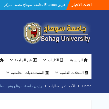
Ski
احدث الاخبار
مستشفيات سوهاج الجامعية تحقق إنجازًا طبيًا
t
جديدًا و تنجح في علاج 3 حالات أكالازيا بتقنية
conten
POEM دون جراحة .
النعماني يلتقي بمدير امن سوهاج الجديد لتقديم
التهنئة عقب توليه مهام منصبه ويشيد بجهود
رجال الشرطه
بجهاز ذكي لتوفير المياه ..جامعة سوهاج تشارك
بمعرض الاكاديمية العسكريه علي هامش
المؤتمر العلمى الدولى السادس للاتصالات
النعماني والمدير التنفيذي لشركة وادي النيل
يتابعان تنفيذ أحد أكبر المشروعات الإدارية
الرئيسية
الكليات
عن الجامعة
والخدمية بجامعة سوهاج الجديدة
جامعة سوهاج تفتح أبوابها لطلاب الثانوية العامة
فى أولى أيام المرحلة الأولى للتنسيق
المجلات العلمية
المستشفيات الجامعية
الإلكتروني للقبول بالجامعات 2026
فريق Enactus بجامعة سوهاج يحصد المركز
Home
الأحداث والفعاليات
رئيس جامعة سوهاج يشهد حفل ال
الاول في الابتكار وتمكين المراة والمركز الثاني
في الاستدامة بالمسابقة القومية Enactus
Egypt 2026