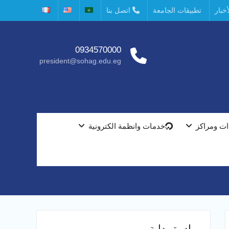
خبار
تطبيقات الجامعة
اتصل بنا
0934570000
president@sohag.edu.eg
ت ومراكز
خدمات وانظمة الكترونية
مبادرة بداية