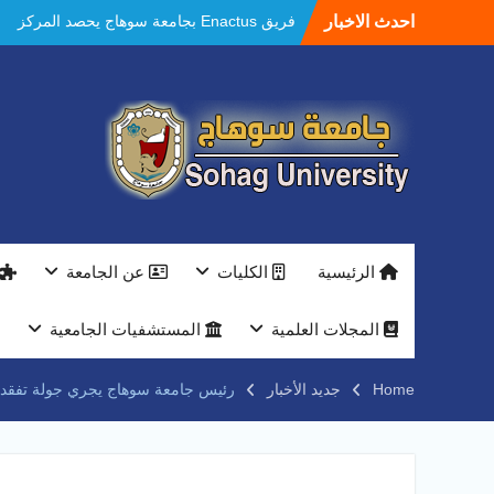
Ski
احدث الاخبار
فريق Enactus بجامعة سوهاج يحصد المركز
t
الاول في الابتكار وتمكين المراة والمركز الثاني
conten
في الاستدامة بالمسابقة القومية Enactus
Egypt 2026
مستشفيات سوهاج الجامعية تحقق إنجازًا طبيًا
جديدًا و تنجح في علاج 3 حالات أكالازيا بتقنية
POEM دون جراحة .
النعماني يلتقي بمدير امن سوهاج الجديد لتقديم
التهنئة عقب توليه مهام منصبه ويشيد بجهود
رجال الشرطه
بجهاز ذكي لتوفير المياه ..جامعة سوهاج تشارك
الرئيسية
الكليات
عن الجامعة
بمعرض الاكاديمية العسكريه علي هامش
المؤتمر العلمى الدولى السادس للاتصالات
النعماني والمدير التنفيذي لشركة وادي النيل
المجلات العلمية
المستشفيات الجامعية
يتابعان تنفيذ أحد أكبر المشروعات الإدارية
والخدمية بجامعة سوهاج الجديدة
Home
جديد الأخبار
رئيس جامعة سوهاج يجري جولة تفقدية
جامعة سوهاج تفتح أبوابها لطلاب الثانوية العامة
فى أولى أيام المرحلة الأولى للتنسيق
الإلكتروني للقبول بالجامعات 2026