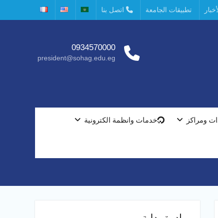
خبار
تطبيقات الجامعة
اتصل بنا
0934570000
president@sohag.edu.eg
ت ومراكز
خدمات وانظمة الكترونية
مبادرة بداية