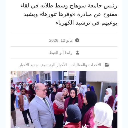
والخدمية بجامعة سوهاج
رئيس جامعة سوهاج وسط طلابه في لقاء
الجديدة
مفتوح عن مبادرة «وفرها تنورها» ويشيد
جامعة سوهاج تفتح أبوابها
لطلاب الثانوية العامة فى أولى
بوعيهم في ترشيد الكهرباء
أيام المرحلة الأولى للتنسيق
الإلكتروني للقبول بالجامعات
2026
مايو 12, 2026
راندا أبو الغيط
الأحداث والفعاليات
,
الأخبار الرئيسية
,
جديد الأخبار