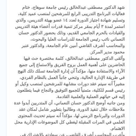
شهد الدكتور مصطفى عبدالخالق رئيس جامعة سوهاج، ختام
فعاليات البرنامج التدريبى الرابع للمرشحين لمنصب عميد كلية،
وتسليم شهادة اجتياز الدورة لعدد ١٤ عضو بهيئة التدريس، والذي
استمر لمدة ٣ أيام بمقر مركز تنمية قدرات أعضاء هيئة التدريس
والقيادات بالحرم الجامعي القديم، وذلك بحضور الدكتور حسان
النعماني نائب رئيس الجامعة للدراسات العليا والبحوث،
والمحاسب أشرف القاضي أمين عام الجامعة، والدكتور عنبر
محمود مدير المركز.
وألقى الدكتور مصطفى عبدالخالق، كلمة مختصرة حث فيها
الحاضرين على أهمية العمل بروح الفريق والاستماع إلى جميع
الآراء والاستفادة منها، مؤكداً أن إدارة الجامعة تسلك ذلك النهج
في طريقة الإدارة الحالية، وتنحي جانباََ العمل بالنظام الفردي،
مشيراً أنه سيتم عقد دورات مشابهة للمرشحين لمنصب وكيل أو
رئيس قسم للكلية، متمنياً للجميع التوفيق والنجاح فيما يتطلعون
إليه في حياتهم العملية والعلمية القادمة.
ومن جانبه أوضح الدكتور حسان النعماني، أن المتدربين أبدوا عدة
ملاحظات خلال تنفيذ الدورة، وطالبوا بتطوير شامل لمكان عقد
الدورات والبرنامج الزمني لها، مؤكداً أنه سيتم تحديث المحتوى
العلمي في المرات المقبلة ليغطي كل الموضوعات الإدارية محل
الاهتمام.
وأعرب المحاسب أشرف القاضي، عن سعادته بالاشتراك في