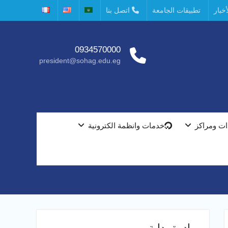
خبار
تطبيقات الجامعة
اتصل بنا
0934570000
president@sohag.edu.eg
ت ومراكز
خدمات وانظمة الكترونية
مبادرة بداية