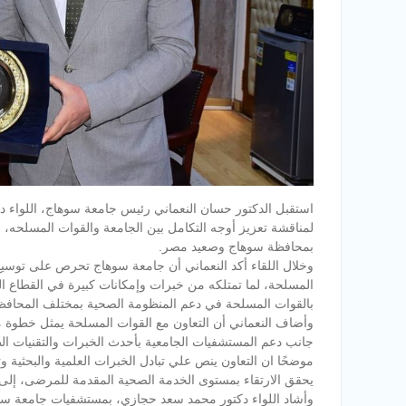
استقبل الدكتور حسان النعماني رئيس جامعة سوهاج، اللواء د
لمناقشة تعزيز أوجه التكامل بين الجامعة والقوات المسلحه، 
بمحافظة سوهاج وصعيد مصر.
وخلال اللقاء أكد النعماني أن جامعة سوهاج تحرص على توسي
المسلحة، لما تمتلكه من خبرات وإمكانات كبيرة في القطاع الط
بالقوات المسلحة في دعم المنظومة الصحية بمختلف المحافظ
وأضاف النعماني أن التعاون مع القوات المسلحة يمثل خطوة مه
جانب دعم المستشفيات الجامعية بأحدث الخبرات والتقنيات الط
موضحًا ان التعاون ينص علي تبادل الخبرات العلمية والبحثية وت
يحقق الارتقاء بمستوى الخدمة الصحية المقدمة للمرضى، إل
وأشاد اللواء دكتور محمد سعد حجازي، بمستشفيات جامعة سوهاج 