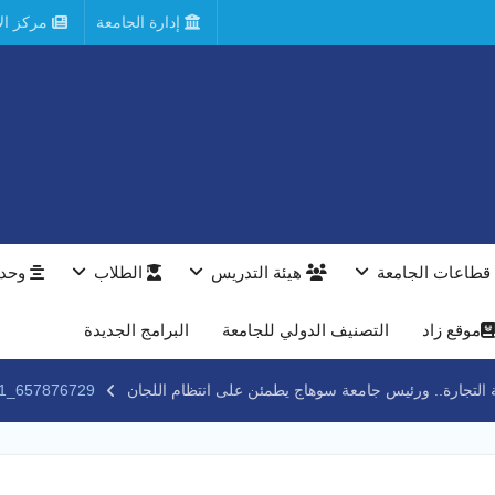
إدارة الجامعة
مركز الأ
قطاعات الجامعة
هيئة التدريس
الطلاب
وحدا
موقع زاد
التصنيف الدولي للجامعة
البرامج الجديدة
657876729_1523938086406511_7989591424760287512_n