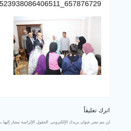
657876729_1523938086406511_7989591424760287512_n
اترك تعليقاً
لن يتم نشر عنوان بريدك الإلكتروني.
الحقول الإلزامية مشار إليها بـ