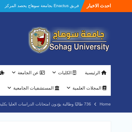
Ski
احدث الاخبار
فريق Enactus بجامعة سوهاج يحصد المركز
t
الاول في الابتكار وتمكين المراة والمركز الثاني
conten
في الاستدامة بالمسابقة القومية Enactus
Egypt 2026
مستشفيات سوهاج الجامعية تحقق إنجازًا طبيًا
جديدًا و تنجح في علاج 3 حالات أكالازيا بتقنية
POEM دون جراحة .
النعماني يلتقي بمدير امن سوهاج الجديد لتقديم
التهنئة عقب توليه مهام منصبه ويشيد بجهود
رجال الشرطه
بجهاز ذكي لتوفير المياه ..جامعة سوهاج تشارك
الرئيسية
الكليات
عن الجامعة
بمعرض الاكاديمية العسكريه علي هامش
المؤتمر العلمى الدولى السادس للاتصالات
النعماني والمدير التنفيذي لشركة وادي النيل
المجلات العلمية
المستشفيات الجامعية
يتابعان تنفيذ أحد أكبر المشروعات الإدارية
والخدمية بجامعة سوهاج الجديدة
Home
736 طالبًا وطالبة يؤدون امتحانات الدراسات العليا بكلية التجارة.. ورئيس جامعة سوهاج يطمئن على انتظام اللجان
جامعة سوهاج تفتح أبوابها لطلاب الثانوية العامة
فى أولى أيام المرحلة الأولى للتنسيق
الإلكتروني للقبول بالجامعات 2026