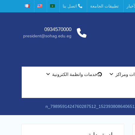
خبار
تطبيقات الجامعة
اتصل بنا
0934570000
president@sohag.edu.eg
ت ومراكز
خدمات وانظمة الكترونية
مبادرة بداية