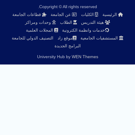
Copyright © All rights reserved.
الكليات
عن الجامعة
قطاعات الجامعة
ة التدريس
الطلاب
وحدات ومراكز
ات وانظمة الكترونية
المجلات العلمية
 الجامعية
موقع زاد
التصنيف الدولي للجامعة
البرامج الجديدة
University Hub by
WEN Themes