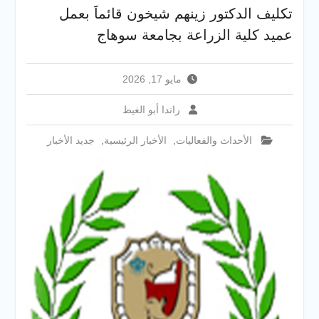
والخدمية بجامعة سوهاج
تكليف الدكتور زينهم شيخون قائماََ بعمل
الجديدة
عميد كلية الزراعة بجامعة سوهاج
جامعة سوهاج تفتح أبوابها
لطلاب الثانوية العامة فى أولى
أيام المرحلة الأولى للتنسيق
مايو 17, 2026
الإلكتروني للقبول بالجامعات
2026
راندا أبو الغيط
الأحداث والفعاليات
,
الأخبار الرئيسية
,
جديد الأخبار