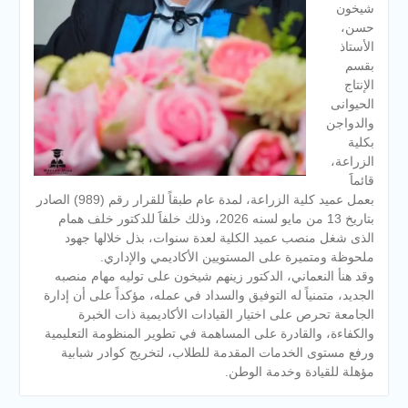
شيخون
حسن،
الأستاذ
بقسم
الإنتاج
الحيوانى
والدواجن
بكلية
الزراعة،
قائماََ
بعمل عميد كلية الزراعة، لمدة عام طبقاً للقرار رقم (989) الصادر
بتاريخ 13 من مايو لسنه 2026، وذلك خلفاََ للدكتور خلف همام
الذى شغل منصب عميد الكلية لعدة سنوات، بذل خلالها جهود
ملحوظة ومتميرة على المستويين الأكاديمي والإداري.
وقد هنأ النعماني، الدكتور زينهم شيخون على توليه مهام منصبه
الجديد، متمنياً له التوفيق والسداد في عمله، مؤكداً على أن إدارة
الجامعة تحرص على اختيار القيادات الأكاديمية ذات الخبرة
والكفاءة، والقادرة على المساهمة في تطوير المنظومة التعليمية
ورفع مستوى الخدمات المقدمة للطلاب، لتخريج كوادر شبابية
مؤهلة للقيادة وخدمة الوطن.