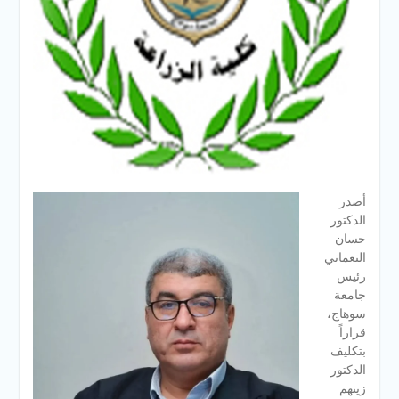
أصدر
الدكتور
حسان
النعماني
رئيس
جامعة
سوهاج،
قراراً
بتكليف
الدكتور
زينهم