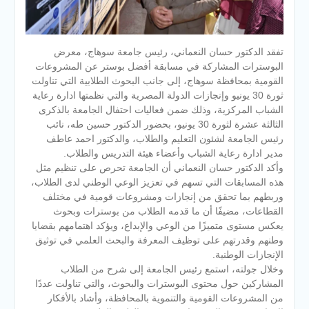
تفقد الدكتور حسان النعماني، رئيس جامعة سوهاج، معرض
البوسترات المشاركة في مسابقة أفضل بوستر عن المشروعات
القومية بمحافظة سوهاج، إلى جانب البحوث الطلابية التي تناولت
ثورة 30 يونيو وإنجازات الدولة المصرية والتي نظمتها ادارة رعاية
الشباب المركزية، وذلك ضمن فعاليات احتفال الجامعة بالذكرى
الثالثة عشرة لثورة 30 يونيو، بحضور الدكتور حسين طه، نائب
رئيس الجامعة لشئون التعليم والطلاب، والدكتور احمد عاطف
مدير ادارة رعاية الشباب وأعضاء هيئة التدريس والطلاب.
وأكد الدكتور حسان النعماني أن الجامعة تحرص على تنظيم مثل
هذه المسابقات التي تسهم في تعزيز الوعي الوطني لدى الطلاب،
وربطهم بما تحقق من إنجازات ومشروعات قومية في مختلف
القطاعات، مضيفًا أن ما قدمه الطلاب من بوسترات وبحوث
يعكس مستوى متميزًا من الوعي والإبداع، ويؤكد اهتمامهم بقضايا
وطنهم وقدرتهم على توظيف المعرفة والبحث العلمي في توثيق
الإنجازات الوطنية.
وخلال جولته، استمع رئيس الجامعة إلى شرح من الطلاب
المشاركين حول محتوى البوسترات والبحوث، والتي تناولت عددًا
من المشروعات القومية والتنموية بالمحافظة، وأشاد بالأفكار