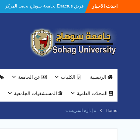
احدث الاخبار
فريق Enactus بجامعة سوهاج يحصد المركز
الاول في الابتكار وتمكين المراة والمركز الثاني
في الاستدامة بالمسابقة القومية Enactus
Egypt 2026
مستشفيات سوهاج الجامعية تحقق إنجازًا طبيًا
جديدًا و تنجح في علاج 3 حالات أكالازيا بتقنية
POEM دون جراحة .
النعماني يلتقي بمدير امن سوهاج الجديد لتقديم
التهنئة عقب توليه مهام منصبه ويشيد بجهود
رجال الشرطه
بجهاز ذكي لتوفير المياه ..جامعة سوهاج تشارك
الرئيسية
الكليات
عن الجامعة
بمعرض الاكاديمية العسكريه علي هامش
المؤتمر العلمى الدولى السادس للاتصالات
النعماني والمدير التنفيذي لشركة وادي النيل
المجلات العلمية
المستشفيات الجامعية
يتابعان تنفيذ أحد أكبر المشروعات الإدارية
والخدمية بجامعة سوهاج الجديدة
Home
« إدارة التدريب »
جامعة سوهاج تفتح أبوابها لطلاب الثانوية العامة
فى أولى أيام المرحلة الأولى للتنسيق
الإلكتروني للقبول بالجامعات 2026